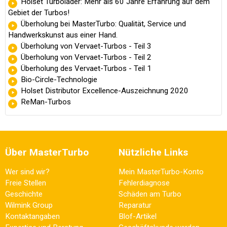
Holset Turbolader: Mehr als 60 Jahre Erfahrung auf dem
Gebiet der Turbos!
Überholung bei MasterTurbo: Qualität, Service und
Handwerkskunst aus einer Hand.
Überholung von Vervaet-Turbos - Teil 3
Überholung von Vervaet-Turbos - Teil 2
Überholung des Vervaet-Turbos - Teil 1
Bio-Circle-Technologie
Holset Distributor Excellence-Auszeichnung 2020
ReMan-Turbos
Über MasterTurbo
Nützliche Links
Wer sind wir?
Mein MasterTurbo-Konto
Freie Stellen
Fehlerdiagnose
Geschichte
Schäden am Turbo
Wilmink Group
Reparatur
Kontaktangaben
Blof-Artikel