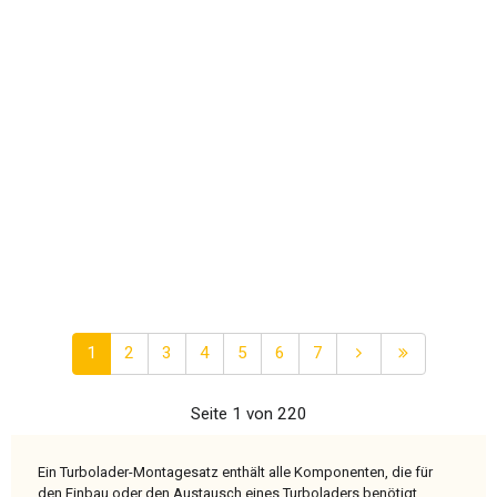
1
2
3
4
5
6
7
Seite 1 von 220
Ein Turbolader-Montagesatz enthält alle Komponenten, die für
den Einbau oder den Austausch eines Turboladers benötigt