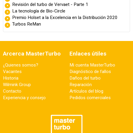
Revisión del turbo de Vervaet - Parte 1
La tecnología de Bio-Circle
Premio Holset a la Excelencia en la Distribución 2020
Turbos ReMan
Arcerca MasterTurbo
Enlaces útiles
¿Quienes somos?
Mi cuenta MasterTurbo
Vacantes
Diagnóstico de fallos
Historia
Daños del turbo
Wilmink Group
Reparación
Contacto
Artículos del blog
Experiencia y consejo
Pedidos comerciales