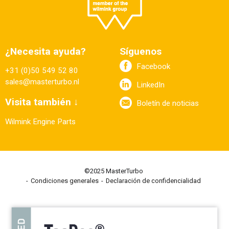
¿Necesita ayuda?
Síguenos
Facebook
+31 (0)50 549 52 80
sales@masterturbo.nl
LinkedIn
Visita también ↓
Boletín de noticias
Wilmink Engine Parts
©2025 MasterTurbo
Condiciones generales
Declaración de confidencialidad