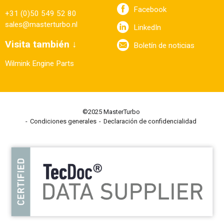
Facebook
+31 (0)50 549 52 80
sales@masterturbo.nl
LinkedIn
Visita también ↓
Boletín de noticias
Wilmink Engine Parts
©2025 MasterTurbo
Condiciones generales
Declaración de confidencialidad