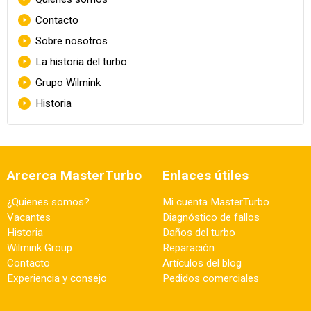
Contacto
Sobre nosotros
La historia del turbo
Grupo Wilmink
Historia
Arcerca MasterTurbo
Enlaces útiles
¿Quienes somos?
Mi cuenta MasterTurbo
Vacantes
Diagnóstico de fallos
Historia
Daños del turbo
Wilmink Group
Reparación
Contacto
Artículos del blog
Experiencia y consejo
Pedidos comerciales