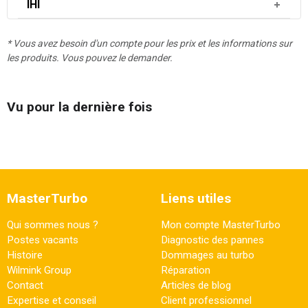
IHI
* Vous avez besoin d'un compte pour les prix et les informations sur
les produits. Vous pouvez le demander.
Vu pour la dernière fois
MasterTurbo
Liens utiles
Qui sommes nous ?
Mon compte MasterTurbo
Postes vacants
Diagnostic des pannes
Histoire
Dommages au turbo
Wilmink Group
Réparation
Contact
Articles de blog
Expertise et conseil
Client professionnel