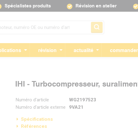
Spécialistes produits
Révision en atelier
Sauter la navigation
lications
révision
actualité
commande
IHI - Turbocompresseur, suralimen
Numéro d'article
WG2197523
Numéro d'article externe
9VA21
Spécifications
Références