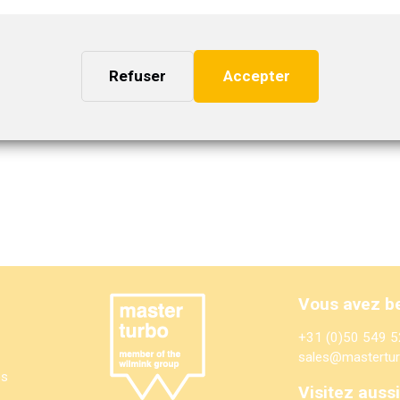
9VA21
nformations sur les produits. Vous pouvez le demander.
Refuser
Accepter
Vous avez be
+31 (0)50 549 5
sales@mastertur
es
Visitez aussi