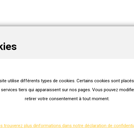
kies
rences
site utilise différents types de cookies. Certains cookies sont placés
 services tiers qui apparaissent sur nos pages. Vous pouvez modifie
Turbocompresseur à gaz d'échappement
retirer votre consentement à tout moment.
WG2197523
 trouverez plus dinformations dans notre déclaration de confidentia
IHI