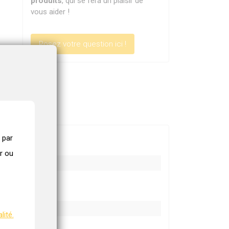
produits
, qui se fera un plaisir de
vous aider !
Posez votre question ici !
 par
r ou
lité.