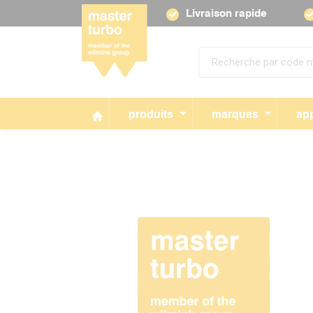
Livraison rapide
produits
marques
app