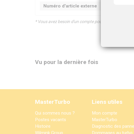
Numéro d'article externe
* Vous avez besoin d'un compte pour les prix et les i
Vu pour la dernière fois
MasterTurbo
Liens utiles
Qui sommes nous ?
Mon compte
Postes vacants
MasterTurbo
Histoire
Diagnostic des pann
Wilmink Group
Dommages au turbo