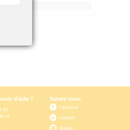
soin d'aide ?
Suivez nous
Facebook
2 80
bo.nl
LinkedIn
 ↓
Bulletin