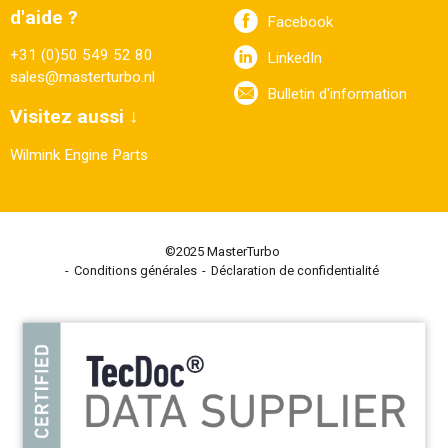
d'aide ?
Facebook
+31 (0)50 549 52 80
LinkedIn
sales@masterturbo.nl
Bulletin d'information
Visitez aussi ↓
Wilmink Engine Parts
©2025 MasterTurbo
Conditions générales
Déclaration de confidentialité