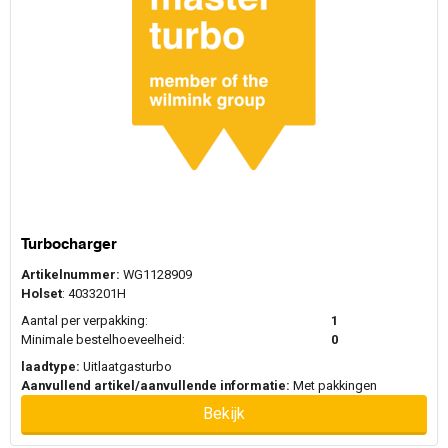
Turbocharger
Artikelnummer:
WG1128909
Holset
: 4033201H
Aantal per verpakking:
1
Minimale bestelhoeveelheid:
0
laadtype:
Uitlaatgasturbo
Aanvullend artikel/aanvullende informatie:
Met pakkingen
Bekijk