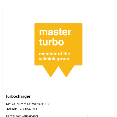
Turbocharger
Artikelnummer:
WG2631186
Holset
: 3786854RMT
Aantal per verpakking:
0