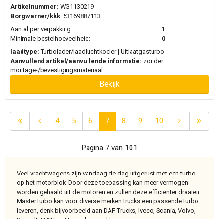
Artikelnummer:
WG1130219
Borgwarner/kkk
: 53169887113
Aantal per verpakking:
1
Minimale bestelhoeveelheid:
0
laadtype:
Turbolader/laadluchtkoeler | Uitlaatgasturbo
Aanvullend artikel/aanvullende informatie:
zonder
montage-/bevestigingsmateriaal
Bekijk
4
5
6
7
8
9
10
Pagina 7 van 101
Veel vrachtwagens zijn vandaag de dag uitgerust met een turbo
op het motorblok. Door deze toepassing kan meer vermogen
worden gehaald uit de motoren en zullen deze efficiënter draaien.
MasterTurbo kan voor diverse merken trucks een passende turbo
leveren, denk bijvoorbeeld aan DAF Trucks, Iveco, Scania, Volvo,