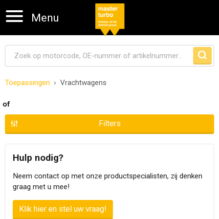
Menu
Toepassingen
Vrachtwagens
Navigatie overslaan
of
Filters
Hulp nodig?
Neem contact op met onze productspecialisten, zij denken
graag met u mee!
Klik hier en stel uw vraag!