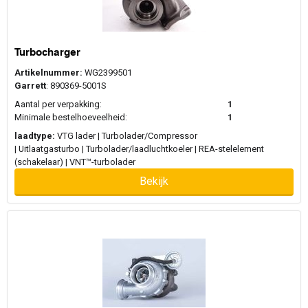
Turbocharger
Artikelnummer:
WG2399501
Garrett
: 890369-5001S
Aantal per verpakking:
1
Minimale bestelhoeveelheid:
1
laadtype:
VTG lader | Turbolader/Compressor
| Uitlaatgasturbo | Turbolader/laadluchtkoeler | REA-stelelement
(schakelaar) | VNT™-turbolader
Bekijk