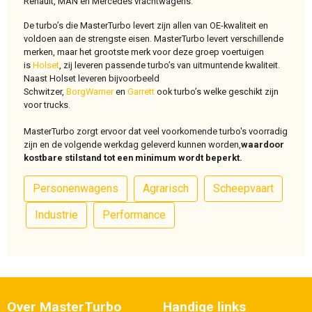
Renault, MAN en Mercedes vrachtwagens.
De turbo’s die MasterTurbo levert zijn allen van OE-kwaliteit en
voldoen aan de strengste eisen. MasterTurbo levert verschillende
merken, maar het grootste merk voor deze groep voertuigen
is
Holset
, zij leveren passende turbo’s van uitmuntende kwaliteit.
Naast Holset leveren bijvoorbeeld
Schwitzer,
BorgWarner
en
Garrett
ook turbo’s welke geschikt zijn
voor trucks.
MasterTurbo zorgt ervoor dat veel voorkomende turbo's voorradig
zijn en de volgende werkdag geleverd kunnen worden,
waardoor
kostbare stilstand tot een minimum wordt beperkt.
Personenwagens
Agrarisch
Scheepvaart
Industrie
Performance
Over MasterTurbo
Handige links