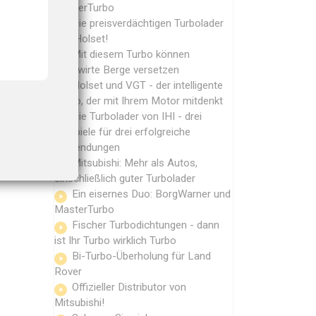
MasterTurbo
Die preisverdächtigen Turbolader
von Holset!
Mit diesem Turbo können
Landwirte Berge versetzen
Holset und VGT - der intelligente
Turbo, der mit Ihrem Motor mitdenkt
Die Turbolader von IHI - drei
Beispiele für drei erfolgreiche
Anwendungen
Mitsubishi: Mehr als Autos,
einschließlich guter Turbolader
Ein eisernes Duo: BorgWarner und
MasterTurbo
Fischer Turbodichtungen - dann
ist Ihr Turbo wirklich Turbo
Bi-Turbo-Überholung für Land
Rover
Offizieller Distributor von
Mitsubishi!