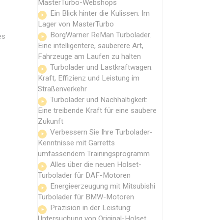
MasterTurbo-Webshops
Ein Blick hinter die Kulissen: Im
Lager von MasterTurbo
BorgWarner ReMan Turbolader.
es
Eine intelligentere, sauberere Art,
Fahrzeuge am Laufen zu halten
Turbolader und Lastkraftwagen:
Kraft, Effizienz und Leistung im
Straßenverkehr
Turbolader und Nachhaltigkeit:
Eine treibende Kraft für eine saubere
Zukunft
Verbessern Sie Ihre Turbolader-
Kenntnisse mit Garretts
umfassendem Trainingsprogramm
Alles über die neuen Holset-
Turbolader für DAF-Motoren
Energieerzeugung mit Mitsubishi
Turbolader für BMW-Motoren
Präzision in der Leistung:
Untersuchung von Original-Holset