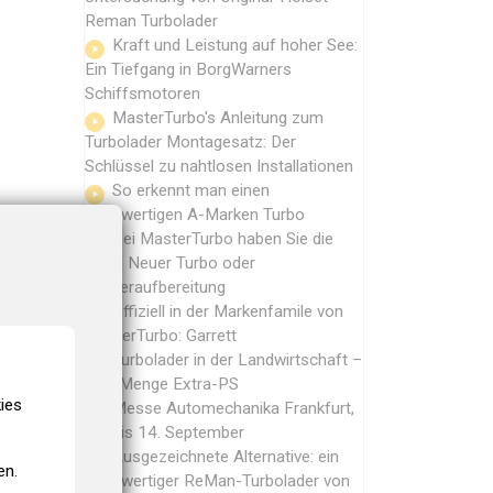
Reman Turbolader
Kraft und Leistung auf hoher See:
Ein Tiefgang in BorgWarners
Schiffsmotoren
MasterTurbo's Anleitung zum
Turbolader Montagesatz: Der
Schlüssel zu nahtlosen Installationen
So erkennt man einen
hochwertigen A-Marken Turbo
Bei MasterTurbo haben Sie die
Wahl: Neuer Turbo oder
Wiederaufbereitung
Offiziell in der Markenfamile von
MasterTurbo: Garrett
Turbolader in der Landwirtschaft –
jede Menge Extra-PS
ies
Messe Automechanika Frankfurt,
10. bis 14. September
Ausgezeichnete Alternative: ein
en.
hochwertiger ReMan-Turbolader von