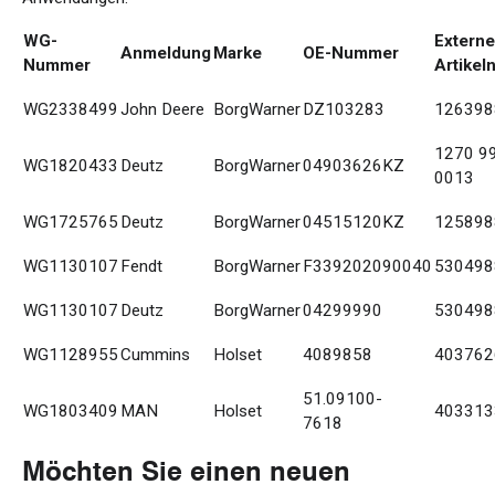
WG-
Externe
Anmeldung
Marke
OE-Nummer
Nummer
Artike
WG2338499
John Deere
BorgWarner
DZ103283
126398
1270 9
WG1820433
Deutz
BorgWarner
04903626KZ
0013
WG1725765
Deutz
BorgWarner
04515120KZ
125898
WG1130107
Fendt
BorgWarner
F339202090040
53049
WG1130107
Deutz
BorgWarner
04299990
530498
WG1128955
Cummins
Holset
4089858
403762
51.09100-
WG1803409
MAN
Holset
403313
7618
Möchten Sie einen neuen