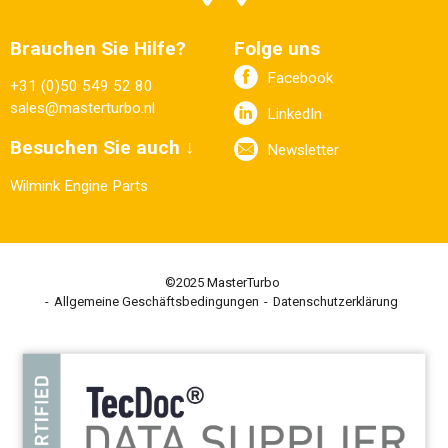
Brauchen Sie Hilfe?
Folge uns
Facebook
+31 (0)50 549 52 80
sales@masterturbo.nl
LinkedIn
Besuchen Sie auch ↓
Newsletter
Wilmink Engine Parts
©2025 MasterTurbo
Allgemeine Geschäftsbedingungen
Datenschutzerklärung