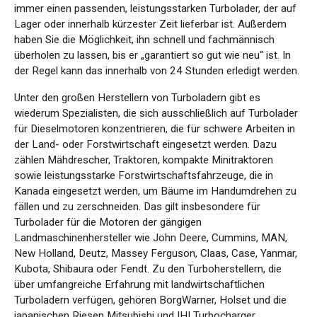
immer einen passenden, leistungsstarken Turbolader, der auf
Lager oder innerhalb kürzester Zeit lieferbar ist. Außerdem
haben Sie die Möglichkeit, ihn schnell und fachmännisch
überholen zu lassen, bis er „garantiert so gut wie neu“ ist. In
der Regel kann das innerhalb von 24 Stunden erledigt werden.
Unter den großen Herstellern von Turboladern gibt es
wiederum Spezialisten, die sich ausschließlich auf Turbolader
für Dieselmotoren konzentrieren, die für schwere Arbeiten in
der Land- oder Forstwirtschaft eingesetzt werden. Dazu
zählen Mähdrescher, Traktoren, kompakte Minitraktoren
sowie leistungsstarke Forstwirtschaftsfahrzeuge, die in
Kanada eingesetzt werden, um Bäume im Handumdrehen zu
fällen und zu zerschneiden. Das gilt insbesondere für
Turbolader für die Motoren der gängigen
Landmaschinenhersteller wie John Deere, Cummins, MAN,
New Holland, Deutz, Massey Ferguson, Claas, Case, Yanmar,
Kubota, Shibaura oder Fendt. Zu den Turboherstellern, die
über umfangreiche Erfahrung mit landwirtschaftlichen
Turboladern verfügen, gehören BorgWarner, Holset und die
japanischen Riesen Mitsubishi und IHI Turbocharger.