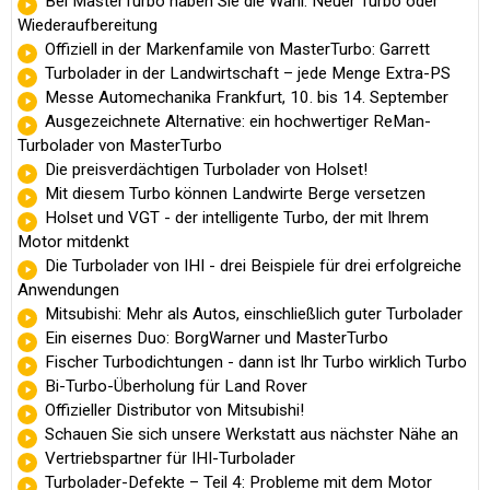
Bei MasterTurbo haben Sie die Wahl: Neuer Turbo oder
Wiederaufbereitung
Offiziell in der Markenfamile von MasterTurbo: Garrett
Turbolader in der Landwirtschaft – jede Menge Extra-PS
Messe Automechanika Frankfurt, 10. bis 14. September
Ausgezeichnete Alternative: ein hochwertiger ReMan-
Turbolader von MasterTurbo
Die preisverdächtigen Turbolader von Holset!
Mit diesem Turbo können Landwirte Berge versetzen
Holset und VGT - der intelligente Turbo, der mit Ihrem
Motor mitdenkt
Die Turbolader von IHI - drei Beispiele für drei erfolgreiche
Anwendungen
Mitsubishi: Mehr als Autos, einschließlich guter Turbolader
Ein eisernes Duo: BorgWarner und MasterTurbo
Fischer Turbodichtungen - dann ist Ihr Turbo wirklich Turbo
Bi-Turbo-Überholung für Land Rover
Offizieller Distributor von Mitsubishi!
Schauen Sie sich unsere Werkstatt aus nächster Nähe an
Vertriebspartner für IHI-Turbolader
Turbolader-Defekte – Teil 4: Probleme mit dem Motor