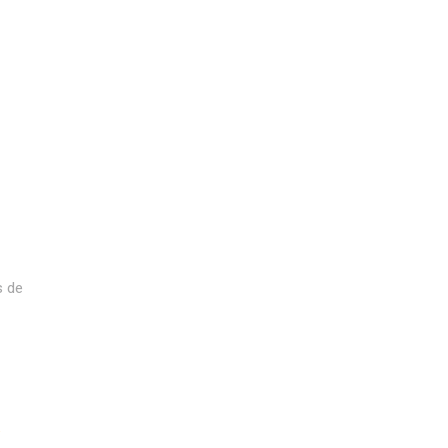
s de
a