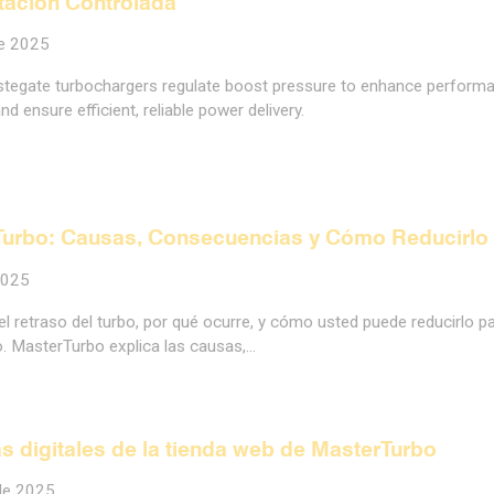
tación Controlada
de 2025
tegate turbochargers regulate boost pressure to enhance performa
nd ensure efficient, reliable power delivery.
 Turbo: Causas, Consecuencias y Cómo Reducirlo
2025
l retraso del turbo, por qué ocurre, y cómo usted puede reducirlo p
. MasterTurbo explica las causas,…
as digitales de la tienda web de MasterTurbo
de 2025