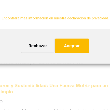
bustible baja. Las emisiones suben. La…
Encontrará más información en nuestra declaración de privacidad.
res y Camiones: Potencia, Eficiencia, y Rendimi
o
Rechazar
Aceptar
5
 los turbocargadores son esenciales para los camiones. Mejore la
cia de combustible, y emisiones con las soluciones…
res y Sostenibilidad: Una Fuerza Motriz para un
Limpio
25