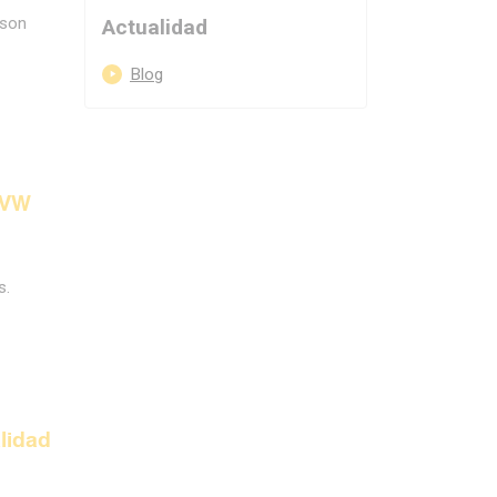
 son
Actualidad
Skip navigation
Blog
 VW
s.
lidad