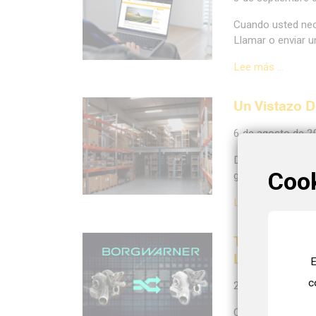
Cuando usted nece
Llamar o enviar u
Lee más …
Un Vistazo D
6 de agosto de 
Descubra cómo el 
Coo
globales rápidas 
Lee más …
Turbocargad
Limpia de M
E
c
2 de julio de 202
Cuando un turboca