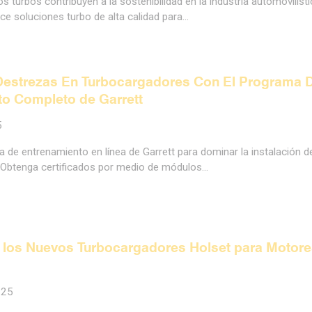
 turbos contribuyen a la sostenibilidad en la industria automovilísti
e soluciones turbo de alta calidad para…
Destrezas En Turbocargadores Con El Programa 
o Completo de Garrett
5
 de entrenamiento en línea de Garrett para dominar la instalación d
 Obtenga certificados por medio de módulos…
 los Nuevos Turbocargadores Holset para Motore
025