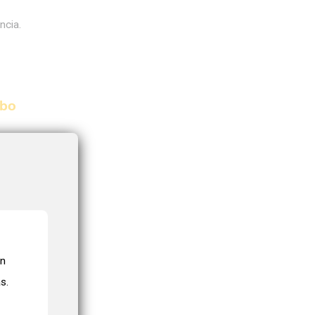
ncia.
rbo
regas
nte y
on
s.
. La