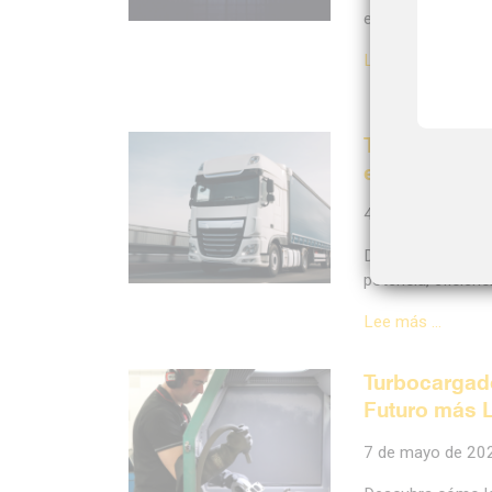
eficiencia de com
Lee más …
Turbocargado
en el Camin
4 de junio de 202
Descubra por qué
potencia, eficien
Lee más …
Turbocargado
Futuro más 
7 de mayo de 20