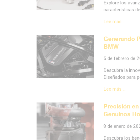
Explore los ava
características d
Lee más …
Generando P
BMW
5 de febrero de 
Descubra la inno
Diseñados para pot
Lee más …
Precisión en
Genuinos Ho
8 de enero de 20
Descubra los ben