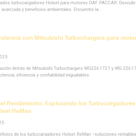
nzados turbocargadores Holset para motores DAF PACCAR. Descubr
e avanzada y beneficios ambientales. Encuentre la…
otencia con Mitsubishi Turbochargers para moto
2025
vación detrás de Mitsubishi Turbochargers WG2261721 y WG 2261
encia, eficiencia y confiabilidad inigualables.
 el Rendimiento: Explorando los Turbocargadores
lset ReMan
25
eficios de los turbocargadores Holset ReMan –soluciones rentables