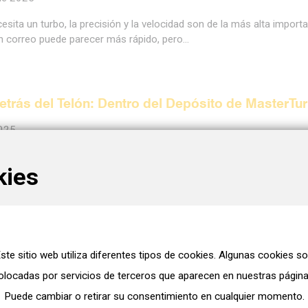
sita un turbo, la precisión y la velocidad son de la más alta importa
n correo puede parecer más rápido, pero…
etrás del Telón: Dentro del Depósito de MasterTu
2025
depósito y el taller bien organizados de MasterTurbo aseguran ent
kies
de turbocargadores nuevos y reconstruidos.…
ores BorgWarner ReMan. Una Forma Más Intelige
antener Los Vehículos Andando
ste sitio web utiliza diferentes tipos de cookies. Algunas cookies s
olocadas por servicios de terceros que aparecen en nuestras página
5
Puede cambiar o retirar su consentimiento en cualquier momento.
rgador falla, no solamente afecta el rendimiento. Este afecta todo