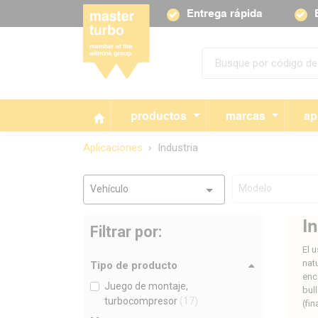
Entrega rápida
productos
marcas
ap
Aplicaciones
Industria
Modelo
Vehículo
I
Filtrar por:
El 
nat
Tipo de producto
enc
Juego de montaje,
bul
turbocompresor
(17)
(fi
ráp