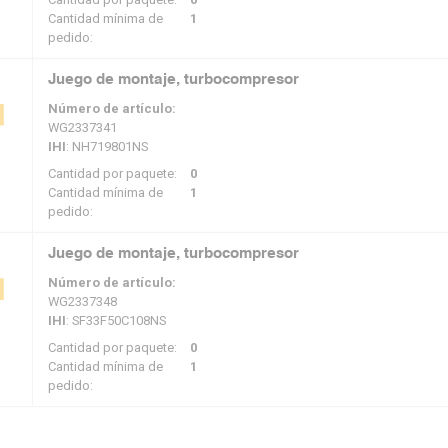
Cantidad mínima de
1
pedido:
Juego de montaje, turbocompresor
Número de artículo:
WG2337341
IHI
: NH719801NS
Cantidad por paquete:
0
Cantidad mínima de
1
pedido:
Juego de montaje, turbocompresor
Número de artículo:
WG2337348
IHI
: SF33F50C108NS
Cantidad por paquete:
0
Cantidad mínima de
1
pedido: