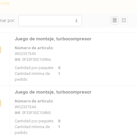
r más
más de los incidentes, MasterTurbo también puede tener en cuenta los plane
emos de antemano qué turbo va a entrar y cuándo, y podemos liberar espacio y 
Representación:
nar por:
erar mucho tiempo para una revisión o reparación, y la máquina podrá volver 
urismos
Camiones
Agrícola
Marítimo
Perform
Juego de montaje, turbocompresor
Número de artículo:
WG2337345
IHI
: SF33F30C105Ns
Cantidad por paquete:
0
Cantidad mínima de
1
pedido:
Juego de montaje, turbocompresor
Número de artículo:
WG2337344
IHI
: SF33F30C104NS
Cantidad por paquete:
0
Cantidad mínima de
1
pedido: