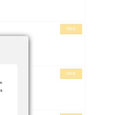
Mirar
Mirar
on
s.