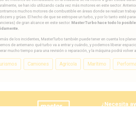
uralmente, se han ido utilizando cada vez más motores en este sector. Anteri
ontramos muchos motores de combustible en áreas donde se realizan trabaj
ldozers y grúas. El hecho de que se estropee un turbo, y por lo tanto esté p
nancieras) de gran alcance en este sector.
MasterTurbo hace todo lo posible 
idamente.
más de los incidentes, MasterTurbo también puede tener en cuenta los plane
emos de antemano qué turbo va a entrar y cuándo, y podemos liberar espacio y 
erar mucho tiempo para una revisión o reparación, y la máquina podrá volver 
urismos
Camiones
Agrícola
Marítimo
Perform
¿Necesita a
bo
+31 (0)50 549 5
sales@mastertur
Visita tambi