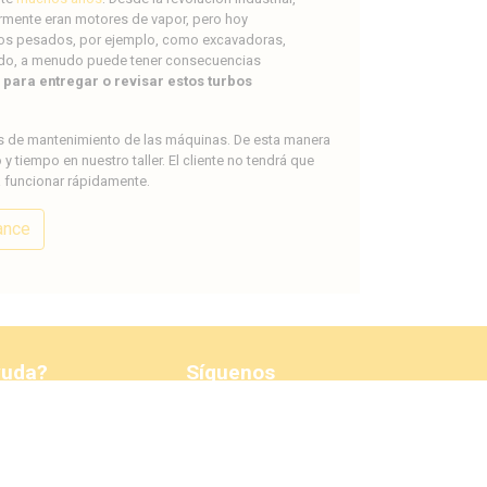
ormente eran motores de vapor, pero hoy
os pesados, por ejemplo, como excavadoras,
arado, a menudo puede tener consecuencias
para entregar o revisar estos turbos
s de mantenimiento de las máquinas. De esta manera
tiempo en nuestro taller. El cliente no tendrá que
a funcionar rápidamente.
ance
yuda?
Síguenos
Facebook
2 80
bo.nl
LinkedIn
én ↓
Boletín de noticias