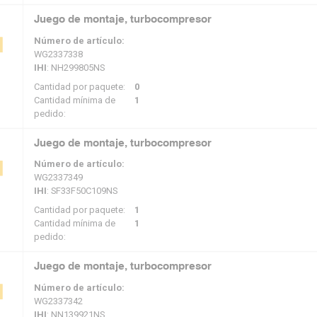
Juego de montaje, turbocompresor
Número de artículo:
WG2337338
IHI
: NH299805NS
Cantidad por paquete:
0
Cantidad mínima de
1
pedido:
Juego de montaje, turbocompresor
Número de artículo:
WG2337349
IHI
: SF33F50C109NS
Cantidad por paquete:
1
Cantidad mínima de
1
pedido:
Juego de montaje, turbocompresor
Número de artículo:
WG2337342
IHI
: NN139921NS