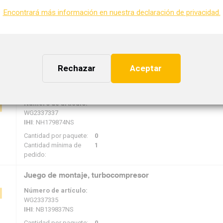
Juego de montaje, turbocompresor
Encontrará más información en nuestra declaración de privacidad.
Número de artículo:
WG2399773
CZ
: ST1F10011
Cantidad por paquete:
1
Cantidad mínima de
1
Rechazar
Aceptar
pedido:
Juego de montaje, turbocompresor
Número de artículo:
WG2337337
IHI
: NH179874NS
Cantidad por paquete:
0
Cantidad mínima de
1
pedido:
Juego de montaje, turbocompresor
Número de artículo:
WG2337335
IHI
: NB139837NS
Cantidad por paquete:
0