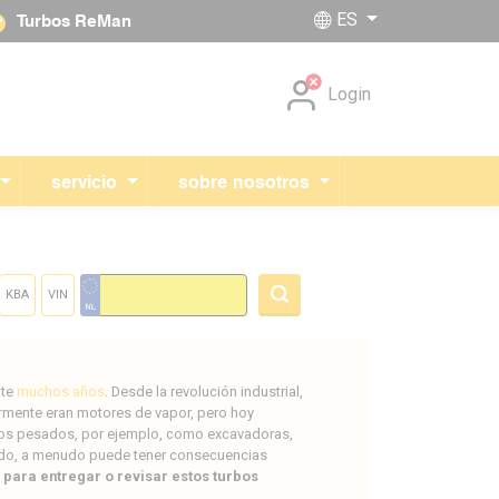
ES
Turbos ReMan
Skip navigation
Login
servicio
sobre nosotros
KBA
VIN
nte
muchos años
. Desde la revolución industrial,
ormente eran motores de vapor, pero hoy
os pesados, por ejemplo, como excavadoras,
arado, a menudo puede tener consecuencias
para entregar o revisar estos turbos