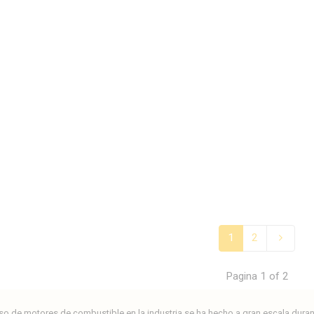
1
2
Pagina 1 of 2
uso de motores de combustible en la industria se ha hecho a gran escala dura