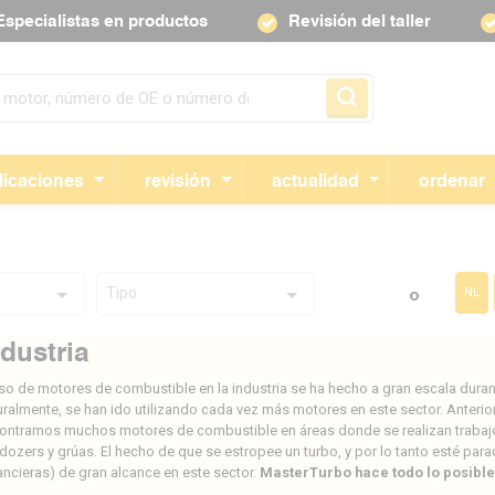
Especialistas en productos
Revisión del taller
Skip navigation
licaciones
revisión
actualidad
ordenar
Tipo
o
NL
ndustria
uso de motores de combustible en la industria se ha hecho a gran escala dura
uralmente, se han ido utilizando cada vez más motores en este sector. Anteri
ontramos muchos motores de combustible en áreas donde se realizan trabaj
ldozers y grúas. El hecho de que se estropee un turbo, y por lo tanto esté p
nancieras) de gran alcance en este sector.
MasterTurbo hace todo lo posible 
idamente.