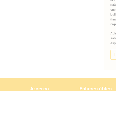
nat
enc
bul
(fi
ráp
Ade
sab
esp
T
Arcerca
Enlaces útiles
MasterTurbo
Mi cuenta MasterTur
Diagnóstico de fallos
¿Quienes somos?
Daños del turbo
Vacantes
Reparación