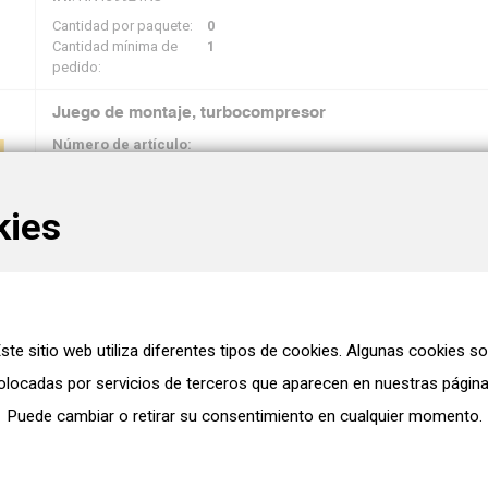
Cantidad por paquete:
0
Cantidad mínima de
1
pedido:
Juego de montaje, turbocompresor
Número de artículo:
WG2337350
IHI
: SF33F55C110NS
kies
Cantidad por paquete:
0
Cantidad mínima de
1
pedido:
Juego de montaje, turbocompresor
Número de artículo:
ste sitio web utiliza diferentes tipos de cookies. Algunas cookies s
WG2337346
IHI
: SF33F40C106NS
olocadas por servicios de terceros que aparecen en nuestras página
Cantidad por paquete:
0
Puede cambiar o retirar su consentimiento en cualquier momento.
Cantidad mínima de
1
pedido: