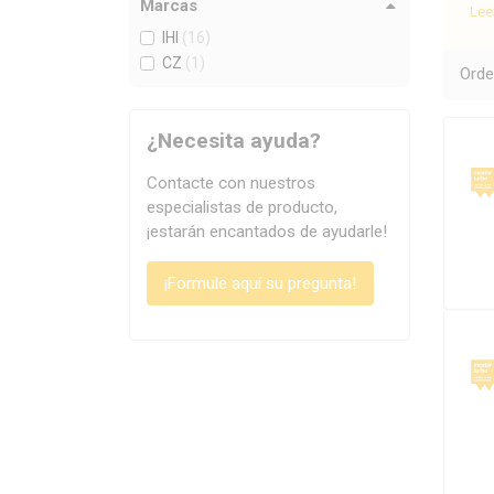
Marcas
Lee
Ade
IHI
(16)
sab
CZ
(1)
Orde
esp
T
¿Necesita ayuda?
Contacte con nuestros
especialistas de producto,
¡estarán encantados de ayudarle!
¡Formule aquí su pregunta!