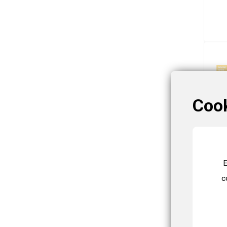
Coo
E
c