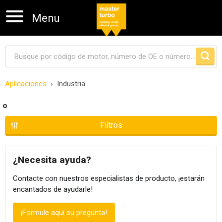
Menu
Aplicaciones
Industria
Skip navigation
o
Filtros
¿Necesita ayuda?
Contacte con nuestros especialistas de producto, ¡estarán
encantados de ayudarle!
¡Formule aquí su pregunta!