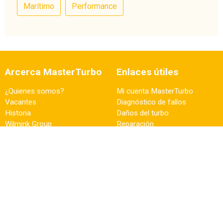
Marítimo
Performance
Arcerca MasterTurbo
Enlaces útiles
¿Quienes somos?
Mi cuenta MasterTurbo
Vacantes
Diagnóstico de fallos
Historia
Daños del turbo
Wilmink Group
Reparación
Contacto
Artículos del blog
Experiencia y consejo
Pedidos comerciales