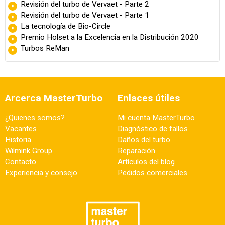
Revisión del turbo de Vervaet - Parte 2
Revisión del turbo de Vervaet - Parte 1
La tecnología de Bio-Circle
Premio Holset a la Excelencia en la Distribución 2020
Turbos ReMan
Arcerca MasterTurbo
Enlaces útiles
¿Quienes somos?
Mi cuenta MasterTurbo
Vacantes
Diagnóstico de fallos
Historia
Daños del turbo
Wilmink Group
Reparación
Contacto
Artículos del blog
Experiencia y consejo
Pedidos comerciales