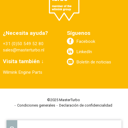
¿Necesita ayuda?
Síguenos
Facebook
+31 (0)50 549 52 80
sales@masterturbo.nl
LinkedIn
Visita también ↓
Boletín de noticias
Wilmink Engine Parts
©2025 MasterTurbo
Condiciones generales
Declaración de confidencialidad