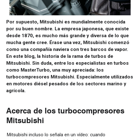
Por
supuesto
, Mitsubishi es
mundialmente
conocida
por
su
buen
nombre
. La
empresa
japonesa
,
que
existe
desde
1870, es
mucho
más
grande y
diversa
de lo que
mucha
gente
cree
.
Érase
una
vez
, Mitsubishi
comenzó
como
una
compañía
naviera
con tres
barcos
de
vapor
.
En
este
blog, la
historia
de
la
rama
de
turbos
de
Mitsubishi
.
Sin
duda
,
entre
los
especialistas
en
turbos
como
MasterTurbo,
una
muy
apreciada
: los
turbocompresores
Mitsubishi
.
Especialmente
utilizados
en
motores
diésel
pesados
de los
sectores
marino
y
agrícola
.
Acerca
de
los
turbocompresores
Mitsubishi
Mitsubishi
incluso
lo
señala
en
un
vídeo:
cuando