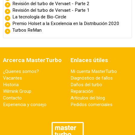
Revisión del turbo de Vervaet - Parte 2
Revisión del turbo de Vervaet - Parte 1
La tecnología de Bio-Circle
Premio Holset a la Excelencia en la Distribución 2020
Turbos ReMan
Arcerca MasterTurbo
Enlaces útiles
¿Quienes somos?
Mi cuenta MasterTurbo
Vacantes
Diagnóstico de fallos
Historia
Daños del turbo
Wilmink Group
Reparación
Contacto
Artículos del blog
Experiencia y consejo
Pedidos comerciales