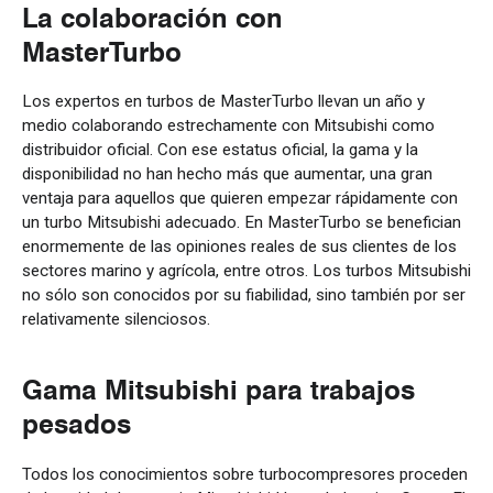
La
colaboración
con
MasterTurbo
Los
expertos
en
turbos
de MasterTurbo
llevan
un
año
y
medio
colaborando
estrechamente
con
Mitsubishi
como
distribuidor
oficial
. Con
ese
estatus
oficial
, la
gama
y la
disponibilidad
no
han
hecho
más
que
aumentar
,
una
gran
ventaja
para
aquellos
que
quieren
empezar
rápidamente
con
un
turbo Mitsubishi
adecuado
. En MasterTurbo se
benefician
enormemente
de las
opiniones
reales
de sus
clientes
de los
sectores
marino
y
agrícola
,
entre
otros
. Los
turbos
Mitsubishi
no sólo
son
conocidos
por
su
fiabilidad
,
sino
también
por
ser
relativamente
silenciosos
.
Gama
Mitsubishi para
trabajos
pesados
Todos los conocimientos sobre turbocompresores proceden