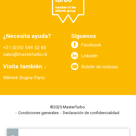
¿Necesita ayuda?
Síguenos
Facebook
+31 (0)50 549 52 80
sales@masterturbo.nl
LinkedIn
Visita también ↓
Boletín de noticias
Wilmink Engine Parts
©2025 MasterTurbo
Condiciones generales
Declaración de confidencialidad