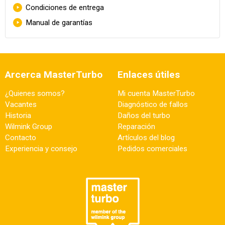
Condiciones de entrega
Manual de garantías
Arcerca MasterTurbo
Enlaces útiles
¿Quienes somos?
Mi cuenta MasterTurbo
Vacantes
Diagnóstico de fallos
Historia
Daños del turbo
Wilmink Group
Reparación
Contacto
Artículos del blog
Experiencia y consejo
Pedidos comerciales