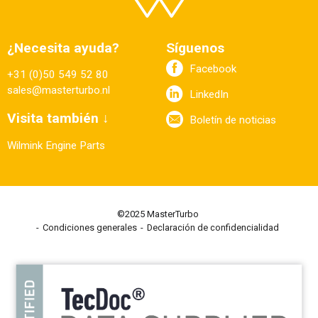
¿Necesita ayuda?
Síguenos
Facebook
+31 (0)50 549 52 80
sales@masterturbo.nl
LinkedIn
Visita también ↓
Boletín de noticias
Wilmink Engine Parts
©2025 MasterTurbo
Condiciones generales
Declaración de confidencialidad