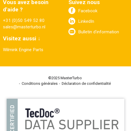
Vous avez besoin
Suivez nous
d'aide ?
Facebook
+31 (0)50 549 52 80
LinkedIn
sales@masterturbo.nl
Bulletin d'information
Visitez aussi ↓
Wilmink Engine Parts
©2025 MasterTurbo
Conditions générales
Déclaration de confidentialité