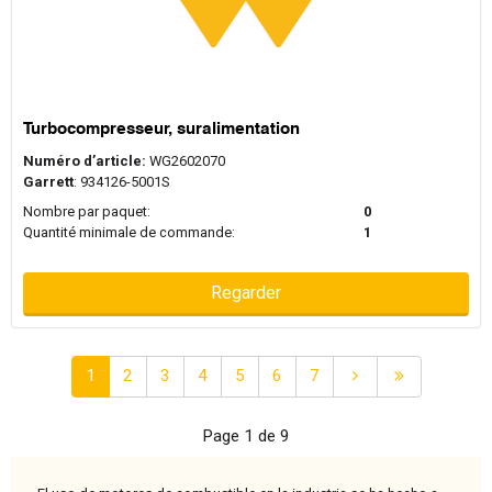
Turbocompresseur, suralimentation
Numéro d’article:
WG2602070
Garrett
: 934126-5001S
Nombre par paquet:
0
Quantité minimale de commande:
1
Regarder
1
2
3
4
5
6
7
Page 1 de 9