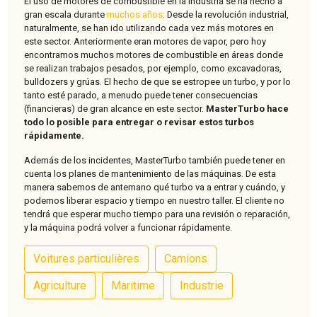
El uso de motores de combustible en la industria se ha hecho a
gran escala durante
muchos años
. Desde la revolución industrial,
naturalmente, se han ido utilizando cada vez más motores en
este sector. Anteriormente eran motores de vapor, pero hoy
encontramos muchos motores de combustible en áreas donde
se realizan trabajos pesados, por ejemplo, como excavadoras,
bulldozers y grúas. El hecho de que se estropee un turbo, y por lo
tanto esté parado, a menudo puede tener consecuencias
(financieras) de gran alcance en este sector.
MasterTurbo hace
todo lo posible para entregar o revisar estos turbos
rápidamente.
Además de los incidentes, MasterTurbo también puede tener en
cuenta los planes de mantenimiento de las máquinas. De esta
manera sabemos de antemano qué turbo va a entrar y cuándo, y
podemos liberar espacio y tiempo en nuestro taller. El cliente no
tendrá que esperar mucho tiempo para una revisión o reparación,
y la máquina podrá volver a funcionar rápidamente.
Voitures particulières
Camions
Agriculture
Maritime
Industrie