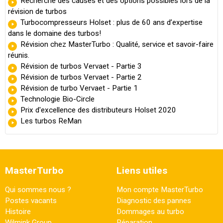
Recherche des causes et des options possibles lors de la
révision de turbos
Turbocompresseurs Holset : plus de 60 ans d’expertise
dans le domaine des turbos!
Révision chez MasterTurbo : Qualité, service et savoir-faire
réunis.
Révision de turbos Vervaet - Partie 3
Révision de turbos Vervaet - Partie 2
Révision de turbo Vervaet - Partie 1
Technologie Bio-Circle
Prix d'excellence des distributeurs Holset 2020
Les turbos ReMan
MasterTurbo
Liens utiles
Qui sommes nous ?
Mon compte MasterTurbo
Postes vacants
Diagnostic des pannes
Histoire
Dommages au turbo
Wilmink Group
Réparation