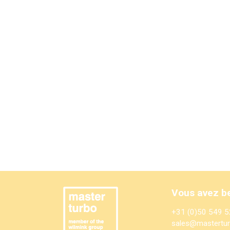
Vous avez be
+31 (0)50 549 5
sales@mastertur