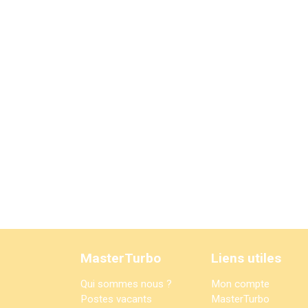
MasterTurbo
Liens utiles
Qui sommes nous ?
Mon compte
Postes vacants
MasterTurbo