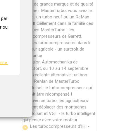
turbo de grande marque et de qualité
Chez MasterTurbo, vous avez le
choix : un turbo neuf ou un ReMan
 par
Officiellement dans la famille des
r ou
marques MasterTurbo : les
turbocompresseurs de Garrett.
Les turbocompresseurs dans le
secteur agricole - un surcroît de
puissance
Salon Automechanika de
lité.
Francfort, du 10 au 14 septembre
Excellente alternative : un bon
turbo ReMan de MasterTurbo
Holset, le turbocompresseur qui
devrait être récompensé !
Avec ce turbo, les agriculteurs
peuvent déplacer des montagnes
Holset et VGT - le turbo intelligent
qui pense avec votre moteur
Les turbocompresseurs d'IHI -