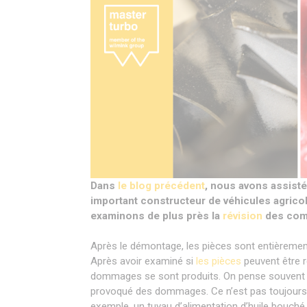
Dans
le blog précédent
, nous avons assist
important constructeur de véhicules agricole
examinons de plus près la
révision
des com
Après le démontage, les pièces sont entièrement n
Après avoir examiné si
les pièces
peuvent être 
dommages se sont produits. On pense souvent 
provoqué des dommages. Ce n’est pas toujours
exemple, un tuyau d’alimentation d’huile bouché 