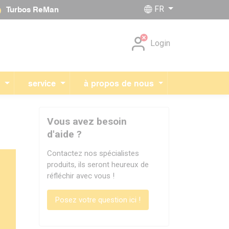
FR
Turbos ReMan
Sauter la navigation
Login
r
service
à propos de nous
Vous avez besoin
d'aide ?
Contactez nos spécialistes
produits, ils seront heureux de
réfléchir avec vous !
Posez votre question ici !