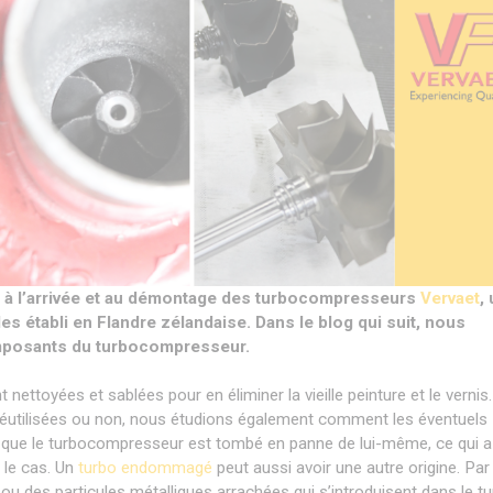
é à l’arrivée et au démontage des turbocompresseurs
Vervaet
,
s établi en Flandre zélandaise. Dans le blog qui suit, nous
posants du turbocompresseur.
ettoyées et sablées pour en éliminer la vieille peinture et le vernis.
réutilisées ou non, nous étudions également comment les éventuels
que le turbocompresseur est tombé en panne de lui-même, ce qui a
 le cas. Un
turbo endommagé
peut aussi avoir une autre origine. Par
ou des particules métalliques arrachées qui s’introduisent dans le tu