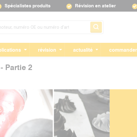
Spécialistes produits
Révision en atelier
Sauter la navigation
lications
révision
actualité
commande
- Partie 2