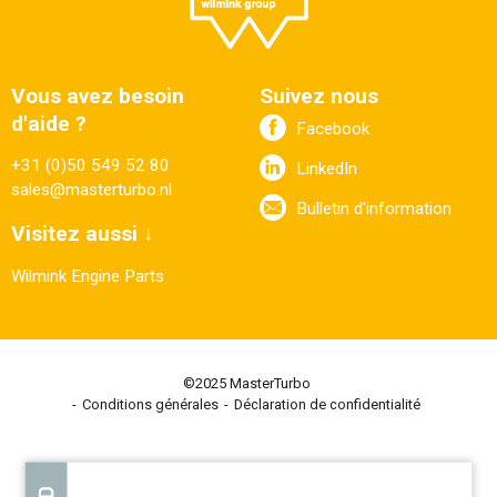
Vous avez besoin
Suivez nous
d'aide ?
Facebook
+31 (0)50 549 52 80
LinkedIn
sales@masterturbo.nl
Bulletin d'information
Visitez aussi ↓
Wilmink Engine Parts
©2025 MasterTurbo
Conditions générales
Déclaration de confidentialité