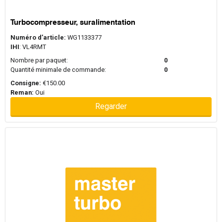
Turbocompresseur, suralimentation
Numéro d’article:
WG1133377
IHI
: VL4RMT
Nombre par paquet:
0
Quantité minimale de commande:
0
Consigne:
€150.00
Reman:
Oui
Regarder