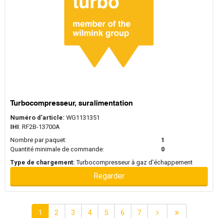
Turbocompresseur, suralimentation
Numéro d’article:
WG1131351
IHI
: RF2B-13700A
Nombre par paquet:
1
Quantité minimale de commande:
0
Type de chargement:
Turbocompresseur à gaz d'échappement
Regarder
1
2
3
4
5
6
7