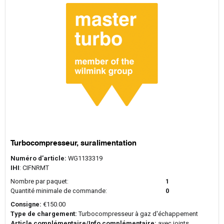
Turbocompresseur, suralimentation
Numéro d’article:
WG1133319
IHI
: CIFNRMT
Nombre par paquet:
1
Quantité minimale de commande:
0
Consigne:
€150.00
Type de chargement:
Turbocompresseur à gaz d'échappement
Article complémentaire/Info complémentaire:
avec joints