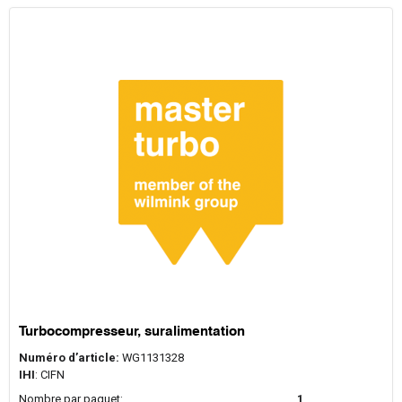
Turbocompresseur, suralimentation
Numéro d’article:
WG1131328
IHI
: CIFN
Nombre par paquet:
1