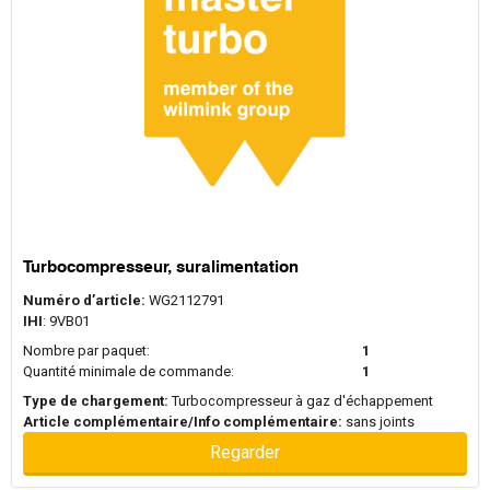
Garrett
Mitsubishi
Private label
Turbocompresseur, suralimentation
Numéro d’article:
WG2112791
IHI
: 9VB01
Nombre par paquet:
1
Quantité minimale de commande:
1
Type de chargement:
Turbocompresseur à gaz d'échappement
Article complémentaire/Info complémentaire:
sans joints
Regarder