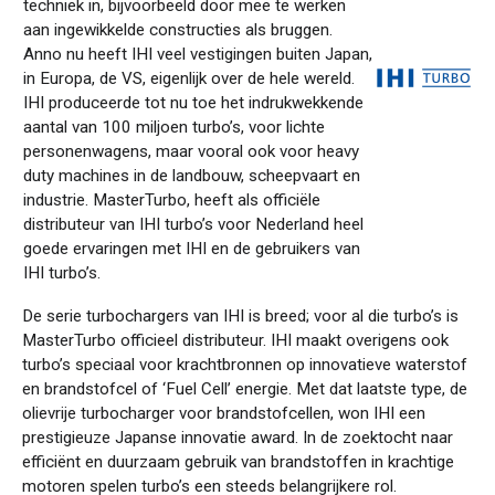
techniek in, bijvoorbeeld door mee te werken
aan ingewikkelde constructies als bruggen.
Anno nu heeft IHI veel vestigingen buiten Japan,
in Europa, de V
S
, eigenlijk over de hele wereld.
IHI produceerde
tot nu toe
het indrukwekkende
aantal van
100
miljoen turbo’s, voor lichte
personenwagens, maar vooral ook voor heavy
duty
machines in de landbouw, scheepvaart en
industrie. MasterTurbo,
heeft als
officiële
distributeur
van
IHI turbo’s
voor Nederland
heel
goede ervaringen met IHI en de gebruikers van
IHI turbo’s
.
De serie
turbo
chargers
van IHI
is breed; voor
al
die turbo’s is
MasterTurbo officieel distributeur. IHI maakt
overigens ook
turbo’s speciaal voor
krachtbronnen op
innovatieve waterstof
en brandstofcel of ‘
Fuel
Cell
’ energie. Met dat laatste type, de
olievrije
turbocharger voor brandstofcellen, won IHI een
prestigieuze Japanse innovatie award.
In de zoektocht naar
effici
ënt
en duurzaam gebruik van brandstoffen in krachtige
motoren spelen turbo’s een steeds belangrijkere rol.