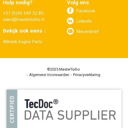
Hulp nodig?
Volg ons
Facebook
+31 (0)50 549 52 80
sales@masterturbo.nl
LinkedIn
Bekijk ook eens ↓
Nieuwsbrief
Wilmink Engine Parts
©2025 MasterTurbo
Algemene Voorwaarden
Privacyverklaring