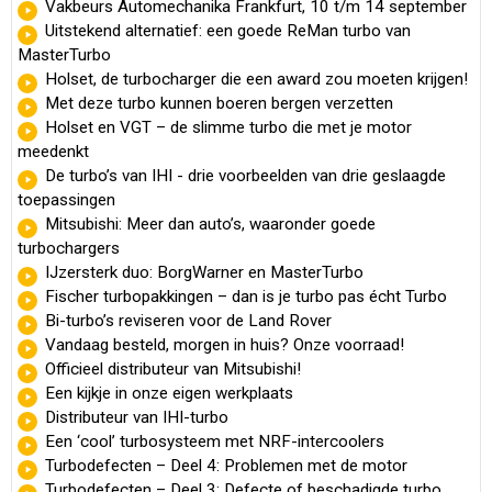
Vakbeurs Automechanika Frankfurt, 10 t/m 14 september
Uitstekend alternatief: een goede ReMan turbo van
MasterTurbo
Holset, de turbocharger die een award zou moeten krijgen!
Met deze turbo kunnen boeren bergen verzetten
Holset en VGT – de slimme turbo die met je motor
meedenkt
De turbo’s van IHI - drie voorbeelden van drie geslaagde
toepassingen
Mitsubishi: Meer dan auto’s, waaronder goede
turbochargers
IJzersterk duo: BorgWarner en MasterTurbo
Fischer turbopakkingen – dan is je turbo pas écht Turbo
Bi-turbo’s reviseren voor de Land Rover
Vandaag besteld, morgen in huis? Onze voorraad!
Officieel distributeur van Mitsubishi!
Een kijkje in onze eigen werkplaats
Distributeur van IHI-turbo
Een ‘cool’ turbosysteem met NRF-intercoolers
Turbodefecten – Deel 4: Problemen met de motor
Turbodefecten – Deel 3: Defecte of beschadigde turbo