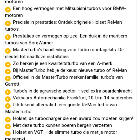
motoren
Een hoog vermogen met Mitsubishi turbo's voor BMW-
motoren
Precisie in prestaties: Ontdek originele Holset ReMan
turbo’s
Prestaties en vermogen op zee: Een duik in de maritiem
turbo's van BorgWarner
MasterTurbo’s handleiding voor turbo montagekits: De
sleutel tot naadloze installaties
Zo herken je een kwaliteitsturbo van een A-merk
Bij MasterTurbo heb je de keus: nieuwe turbo of ReMan
Officieel in de MasterTurbo merkenfamilie: turbo’s van
Garrett
Turbo’s in de agrarische sector – veel extra paardenkracht
Vakbeurs Automechanika Frankfurt, 10 t/m 14 september
Uitstekend alternatief: een goede ReMan turbo van
MasterTurbo
Holset, de turbocharger die een award zou moeten krijgen!
Met deze turbo kunnen boeren bergen verzetten
Holset en VGT – de slimme turbo die met je motor
meedenkt