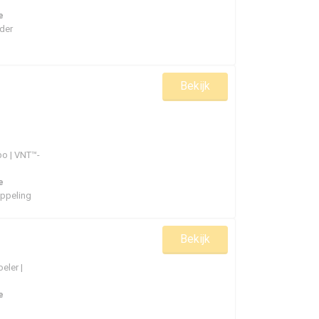
e
der
pen om te voldoen aan de kwaliteitsnormen van
eman en Holset Reman passen gecontroleerde
Bekijk
ht. Voor oudere voertuigen of toepassingen met een
rwijl de compatibiliteit met bestaande motorsystemen
rbo | VNT™-
kanten, waaronder Garrett ReMan, BorgWarner ReMan
tieniveaus die voldoen aan de eisen van originele
e
n breed scala aan voertuigtypes en
oppeling
et vervangen van een turbo?
Bekijk
evestigingsmaterialen en pakkingsets te gebruiken.
eler |
kkingen kunnen de prestaties beïnvloeden of lekkages
or een goede afdichting tussen de turbo, het
e
 vaak samen met de turbo gebruikt om een betrouwbare