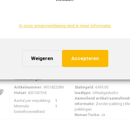
Garrett
: 751851-8003M
laadtype:
Uitlaatgasturbo | VNT™
turbolader
Aantal per verpakking:
1
Reman Turbo:
Ja
Minimale
1
bestelhoeveelheid:
In onze privacyverklaring vind je meer informatie.
Turbocharger
Artikelnummer:
WG2634963
Statiegeld:
€150.00
Garrett
: 765261-8007M
laadtype:
Uitlaatgasturbo | VNT™
turbolader
Aantal per verpakking:
1
Weigeren
Accepteren
Reman Turbo:
Ja
Minimale
1
bestelhoeveelheid:
Turbocharger
Artikelnummer:
WG1822089
Statiegeld:
€495.00
Holset
: 4031037HX
laadtype:
Uitlaatgasturbo
Aanvullend artikel/aanvullend
Aantal per verpakking:
1
informatie:
Zonder pakking | Me
Minimale
1
pakkingen
bestelhoeveelheid:
Reman Turbo:
Ja