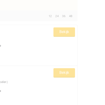
oor personenauto’s, bedrijfsvoertuigen en heavy duty
Aantal:
12
24
36
48
Bekijk
e
 revisieproces heeft ondergaan. In tegenstelling tot
edemonteerd en geïnspecteerd voordat deze opnieuw
en, waarna de turbo weer wordt opgebouwd en
de oorspronkelijke specificaties presteert.
Bekijk
eler |
n te voldoen. Tijdens het revisieproces worden
nd deel (CHRA) gebalanceerd om een goede werking te
e
eprogramma’s, waaronder
Garrett
ReMan,
BorgWarner
ties te leveren en tegelijkertijd de levensduur van