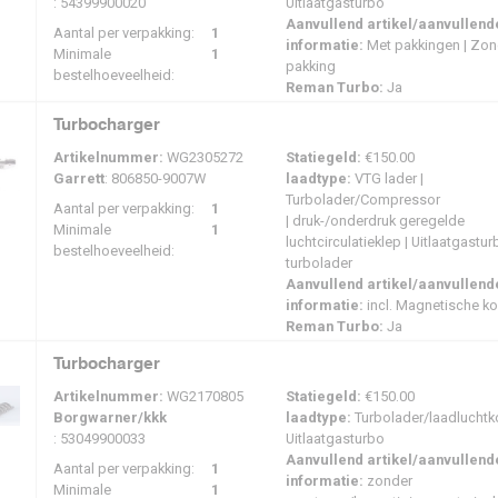
: 54399900020
Uitlaatgasturbo
ossing.
Aanvullend artikel/aanvullend
Aantal per verpakking:
1
 ReMan van OE-kwaliteit?
informatie:
Met pakkingen | Zon
Minimale
1
pakking
bestelhoeveelheid:
Reman Turbo:
Ja
eviseerde turbo’s die via fabrikantprogramma’s worden geleverd, zijn ontwor
ginele onderdelen. Programma’s zoals Garrett Original Reman, BorgWarner R
Turbocharger
cessen en tests toe om ervoor te zorgen dat de turbo presteert zoals verwac
e kilometerstand bieden gereviseerde turbo’s een betrouwbaar alternatief, te
Artikelnummer:
WG2305272
Statiegeld:
€150.00
ouden blijft.
Garrett
: 806850-9007W
laadtype:
VTG lader |
Turbolader/Compressor
Aantal per verpakking:
1
lke merken biedt MasterTurbo aan?
| druk-/onderdruk geregelde
Minimale
1
luchtcirculatieklep | Uitlaatgastu
bestelhoeveelheid:
terTurbo levert gereviseerde turbo’s van verschillende gerenommeerde fabri
turbolader
Holset ReMan. Elk programma richt zich op het herstellen van turbo’s tot presta
Aanvullend artikel/aanvullend
erdelen. Hierdoor kun je gereviseerde turbo’s kiezen die geschikt zijn voor ee
informatie:
incl. Magnetische k
orconfiguraties.
Reman Turbo:
Ja
b ik montagesets of pakkingsets nodig bij h
Turbocharger
Artikelnummer:
WG2170805
Statiegeld:
€150.00
 het vervangen van een turbo wordt over het algemeen aangeraden om nieuwe b
Borgwarner/kkk
laadtype:
Turbolader/laadluchtko
bo’s werken onder hoge temperaturen en druk, en versleten afdichtingen of pa
: 53049900033
Uitlaatgasturbo
oorzaken. Door deze onderdelen tijdens de installatie te vervangen, zorg je vo
Aanvullend artikel/aanvullend
Aantal per verpakking:
1
laatspruitstuk en het inlaatsysteem. Bevestigingssets of pakkingsets worden
informatie:
zonder
Minimale
1
allatie te garanderen.