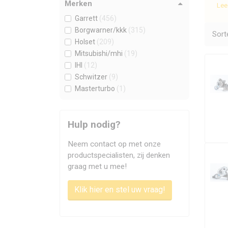
Merken
Lee
ver
Garrett
(456)
Mas
Borgwarner/kkk
(315)
Sort
toe
Holset
(209)
Mitsubishi/mhi
(19)
O
IHI
(12)
Schwitzer
(9)
Masterturbo
(1)
Wa
Een
Hulp nodig?
een
wor
Neem contact op met onze
get
productspecialisten, zij denken
Zi
graag met u mee!
Ger
Klik hier en stel uw vraag!
kri
gar
Re
bes