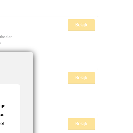
Bekijk
tkoeler
e
Bekijk
bo
ige
nas
Bekijk
 of