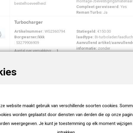
montage-/bevestigingsmateriaal
bestelhoeveelheid:
Compleet gereviseerd:
Yes
Reman Turbo:
Ja
Turbocharger
Artikelnummer:
WG2360794
Statiegeld:
€150.00
Borgwarner/kkk
laadtype:
Bi-turbolader/laadluch
: 53279906909
Aanvullend artikel/aanvullend
informatie:
zonder
Aantal per verpakking:
1
montage-/bevestigingsmateriaal
Minimale
1
Compleet gereviseerd:
Yes
bestelhoeveelheid:
Reman Turbo:
Ja
kies
Turbocharger
Artikelnummer:
WG2603196
Statiegeld:
€150.00
Garrett
: 852915-9007S
laadtype:
met Wastegate-
inlaatdrukregeling | Uitlaatgastur
Aantal per verpakking:
1
Reman Turbo:
Ja
Minimale
1
ze website maakt gebruik van verschillende soorten cookies. Somm
bestelhoeveelheid:
okies worden geplaatst door diensten van derden die op onze pagi
Turbocharger
rden weergegeven. Je kunt je toestemming op elk moment wijzigen
Artikelnummer:
WG2634927
Statiegeld:
€150.00
intrekken.