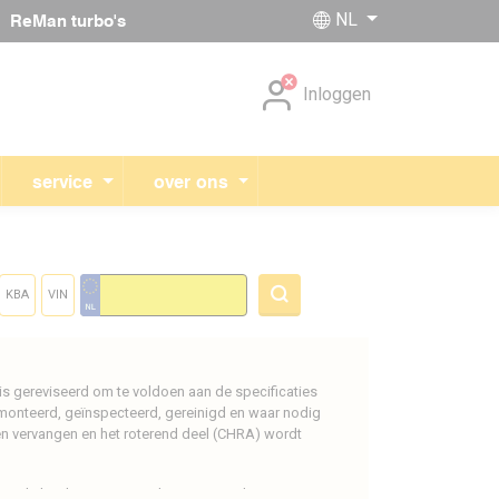
NL
ReMan turbo's
Navigatie overslaan
Inloggen
service
over ons
KBA
VIN
 is gereviseerd om te voldoen aan de specificaties
demonteerd, geïnspecteerd, gereinigd en waar nodig
n vervangen en het roterend deel (CHRA) wordt
 aan de kwaliteitsnormen die je van moderne motoren