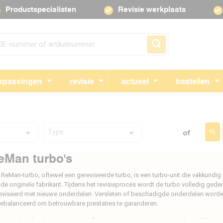
Productspecialisten
Revisie werkplaats
Navigatie overslaan
epassingen
revisie
actueel
bestellen
Type
of
NL
eMan turbo's
 ReMan-turbo, oftewel een gereviseerde turbo, is een turbo-unit die vakkundig
 de originele fabrikant. Tijdens het revisieproces wordt de turbo volledig ge
eviseerd met nieuwe onderdelen. Versleten of beschadigde onderdelen worde
gebalanceerd om betrouwbare prestaties te garanderen.
an-turbo’s bieden een alternatief voor nieuwe exemplaren, terwijl ze voldoen