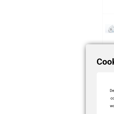
Coo
De
co
wo