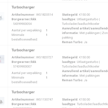
Turbocharger
oe wordt een ReMan-turbo gemaakt?
Artikelnummer:
WG1820514
Statiegeld:
€150.00
 revisieproces begint met de inspectie van de kern van de turbo. De eenheid
Borgwarner/kkk
laadtype:
Uitlaatgasturbo |
lstofafzettingen, olieresten en andere verontreinigingen te verwijderen. Belang
: 54399900054
Turbolader/laadluchtkoeler
erende delen worden geïnspecteerd en indien nodig vervangen. Het roterende
Aanvullend artikel/aanvullend
Aantal per verpakking:
1
pele werking bij hoge toerentallen te garanderen. Na hermontage wordt de tur
informatie:
Met pakkingen | Zon
Minimale
1
cificaties voldoet, voordat hij weer klaar voor montage.
pakking
bestelhoeveelheid:
Reman Turbo:
Ja
t is het verschil tussen een gereviseerde tu
Turbocharger
wel de termen soms door elkaar worden gebruikt, is er een belangrijk verschil
Artikelnummer:
WG1820727
Statiegeld:
€150.00
heid meestal gerepareerd door een beperkt aantal versleten onderdelen te ve
Borgwarner/kkk
laadtype:
Uitlaatgasturbo |
gebreider proces, waaronder volledige demontage, inspectie, vervanging van 
: 57439900007
Turbolader/laadluchtkoeler
spronkelijke prestatienormen te brengen. Termen als ‘gereconditioneerde tur
Aanvullend artikel/aanvullend
rtgelijke processen te beschrijven.
Aantal per verpakking:
1
informatie:
Met pakkingen
Minimale
1
Reman Turbo:
Ja
n een turbo worden gereviseerd?
bestelhoeveelheid:
veel gevallen kan een turbo worden gereviseerd, afhankelijk van de staat van d
Turbocharger
lvoorkomende problemen zijn versleten lagers, beschadigde afdichtingen of
Artikelnummer:
WG1130747
Statiegeld:
€150.00
bo kunnen zijn: ongewone geluiden, verminderde laaddruk of verminderde moto
Borgwarner/kkk
laadtype:
Turbolader/laadluchtko
ikbaar zijn, is het mogelijk om de turbo te reviseren. Bij ernstige schade is v