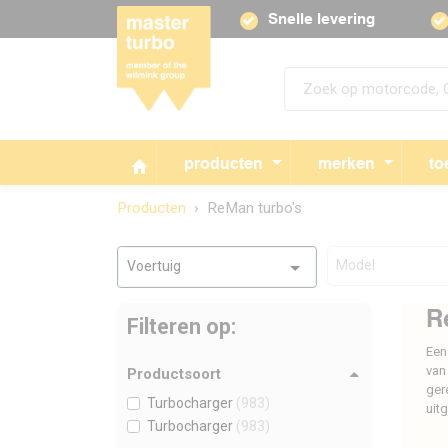
Snelle levering
producten
merken
to
Producten
ReMan turbo's
Model
Voertuig
R
Filteren op:
Een
van
Productsoort
ger
Turbocharger
(983)
uit
Turbocharger
(983)
ReM