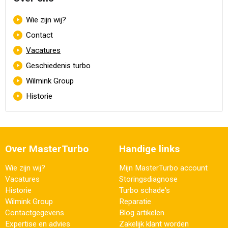
Navigatie overslaan
Wie zijn wij?
Contact
Vacatures
Geschiedenis turbo
Wilmink Group
Historie
Over MasterTurbo
Handige links
Wie zijn wij?
Mijn MasterTurbo account
Vacatures
Storingsdiagnose
Historie
Turbo schade's
Wilmink Group
Reparatie
Contactgegevens
Blog artikelen
Expertise en advies
Zakelijk klant worden