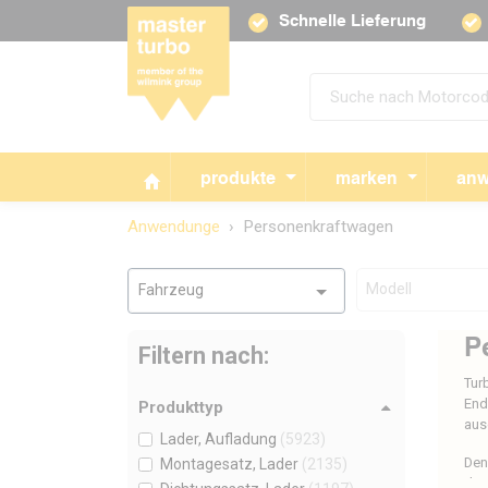
Schnelle Lieferung
produkte
marken
anw
Anwendunge
Personenkraftwagen
Modell
Fahrzeug
P
Filtern nach:
Tur
End
Produkttyp
aus
Lader, Aufladung
(5923)
Den
Montagesatz, Lader
(2135)
der