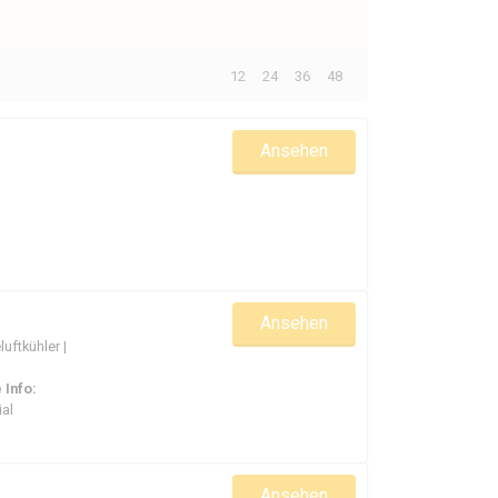
eben einer großen
Auswahl
an neuen Turbos haben
ken
für den Automobilsektor
Anzahl:
12
24
36
48
Performance
Ansehen
Ansehen
uftkühler |
 Info:
al
Ansehen