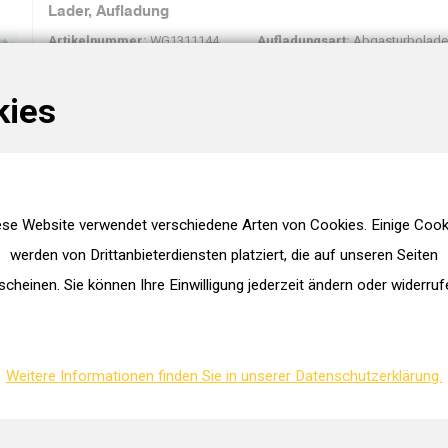
Lader, Aufladung
Artikelnummer:
WG1311144
Aufladungsart:
Abgasturbolade
Borgwarner/kkk
Ergänzungsartikel/Ergänzende
: 53049980090
ohne Dichtungen
kies
Anzahl pro Verpackung:
1
Mindestbestellmenge:
1
Lader, Aufladung
Artikelnummer:
WG1820715
Pfand:
€150.00
Borgwarner/kkk
Aufladungsart:
geregelte zweist
ese Website verwendet verschiedene Arten von Cookies. Einige Cook
: 54409980009
Aufladung
Ergänzungsartikel/Ergänzende
werden von Drittanbieterdiensten platziert, die auf unseren Seiten
Anzahl pro Verpackung:
1
ohne Anbau-/Befestigungsmateri
Mindestbestellmenge:
1
scheinen. Sie können Ihre Einwilligung jederzeit ändern oder widerruf
Dichtungen
Lader, Aufladung
Artikelnummer:
WG1916307
Aufladungsart:
Abgasturbolade
Weitere Informationen finden Sie in unserer Datenschutzerklärung.
Borgwarner/kkk
: 54389880018
Anzahl pro Verpackung:
1