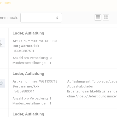
r lesen
terTurbo kann verschiedene Turbos für den Automobilsektor liefern.
N
 auch ein vielfältiges Angebot an ReMan- und überholten Turbos. Bekannte
Mar
Anzeige
ieren nach:
d
BorgWarner
,
Garrett
und IHI.
askraftwagen
Landwirtschaft
Schifffahrt
Industrie
Lader, Aufladung
Artikelnummer:
WG1311123
Borgwarner/kkk
: 53049887501
Anzahl pro Verpackung:
0
Mindestbestellmenge:
1
Lader, Aufladung
Artikelnummer:
WG1130718
Aufladungsart:
Turbolader/Ladel
Borgwarner/kkk
Abgasturbolader
: 54359880014
Ergänzungsartikel/Ergänzende
ohne Anbau-/Befestigungsmateri
Anzahl pro Verpackung:
1
Mindestbestellmenge:
1
Lader, Aufladung