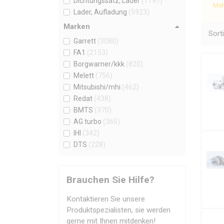
Dichtungssatz, Lader
(1197)
Meh
Lader, Aufladung
(5923)
Mas
wir
Marken
Sort
sin
Garrett
(3080)
FA1
(2153)
L
Borgwarner/kkk
(820)
Melett
(756)
Mitsubishi/mhi
(462)
Redat
(438)
BMTS
(370)
AG turbo
(365)
IHI
(342)
DTS
(228)
Schwitzer
(160)
Wilmink
(43)
Brauchen Sie Hilfe?
Turbo by Intec
(30)
Masterturbo
(25)
Kontaktieren Sie unsere
Toyota
(20)
Produktspezialisten, sie werden
Borgwarner
(18)
gerne mit Ihnen mitdenken!