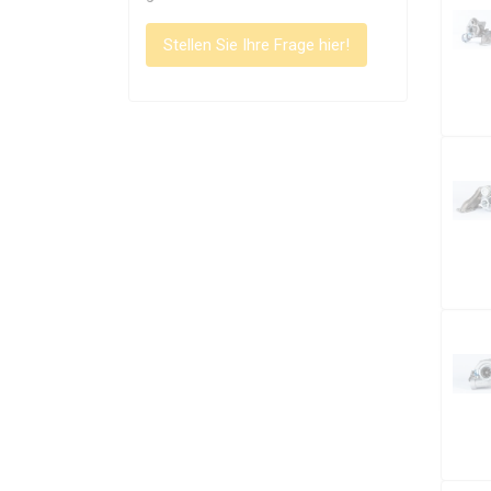
Holset
(13)
Continental
(10)
Stellen Sie Ihre Frage hier!
Mercedes-Benz
(8)
Jrone
(6)
Hitachi
(2)
Motair
(2)
APS
(1)
BMW
(1)
Daugbjerg
(1)
Mini
(1)