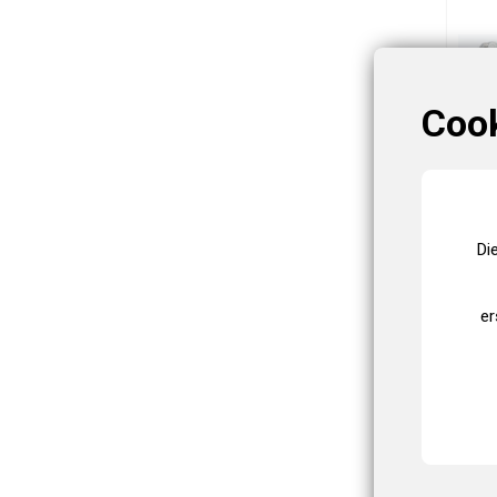
Coo
Di
er