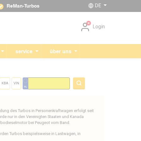
DE
ReMan-Turbos
Navigation überspringen
Login
service
über uns
KBA
VIN
ndung des Turbos in Personenkraftwagen erfolgt seit
rde nur in den Vereinigten Staaten und Kanada
Turbodieselmotor bei Peugeot vom Band.
urden Turbos beispielsweise in Lastwagen, in