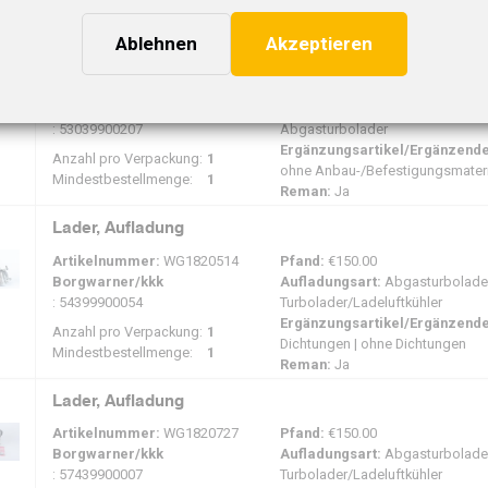
Mindestbestellmenge:
1
Ablehnen
Akzeptieren
Lader, Aufladung
Artikelnummer:
WG1820446
Pfand:
€150.00
Borgwarner/kkk
Aufladungsart:
Turbolader/Ladel
: 53039900207
Abgasturbolader
Ergänzungsartikel/Ergänzende
Anzahl pro Verpackung:
1
ohne Anbau-/Befestigungsmateri
Mindestbestellmenge:
1
Reman:
Ja
Lader, Aufladung
Artikelnummer:
WG1820514
Pfand:
€150.00
Borgwarner/kkk
Aufladungsart:
Abgasturbolader
: 54399900054
Turbolader/Ladeluftkühler
Ergänzungsartikel/Ergänzende
Anzahl pro Verpackung:
1
Dichtungen | ohne Dichtungen
Mindestbestellmenge:
1
Reman:
Ja
Lader, Aufladung
Artikelnummer:
WG1820727
Pfand:
€150.00
Borgwarner/kkk
Aufladungsart:
Abgasturbolader
: 57439900007
Turbolader/Ladeluftkühler