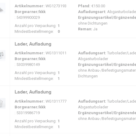
Artikelnummer:
WG1273193
Pfand:
€150.00
Borgwarner/kkk
Aufladungsart:
Abgasturbolade
: 54399900029
Ergänzungsartikel/Ergänzende
ohne Dichtungen
Anzahl pro Verpackung:
1
Reman:
Ja
Mindestbestellmenge:
0
Lader, Aufladung
Artikelnummer:
WG1311011
Aufladungsart:
Turbolader/Ladel
Borgwarner/kkk
Abgasturbolader
: 53039980149
Ergänzungsartikel/Ergänzende
ohne Anbau-/Befestigungsmateria
Anzahl pro Verpackung:
1
Dichtungen
Mindestbestellmenge:
1
Lader, Aufladung
Artikelnummer:
WG1311777
Aufladungsart:
Turbolader/Ladel
Borgwarner/kkk
Abgasturbolader
: 53319986719
Ergänzungsartikel/Ergänzende
ohne Anbau-/Befestigungsmateri
Anzahl pro Verpackung:
1
Mindestbestellmenge:
1