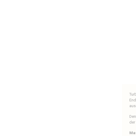
Tur
End
aus
Den
der
Mas