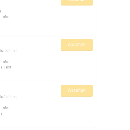
r
 Info:
Ansehen
uftkühler |
 Info:
l | mit
Ansehen
uftkühler |
 Info:
al