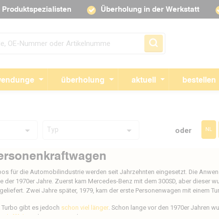
Produktspezialisten
Überholung in der Werkstatt
Navigation überspringen
endunge
überholung
aktuell
bestellen
Typ
oder
NL
ersonenkraftwagen
bos für die Automobilindustrie werden seit Jahrzehnten eingesetzt. Die Anwe
e der 1970er Jahre. Zuerst kam Mercedes-Benz mit dem 300SD, aber dieser wu
geliefert. Zwei Jahre später, 1979, kam der erste Personenwagen mit einem 
 Turbo gibt es jedoch
schon viel länger
. Schon lange vor den 1970er Jahren w
Schifffahrt
oder im Agrarsektor eingesetzt.