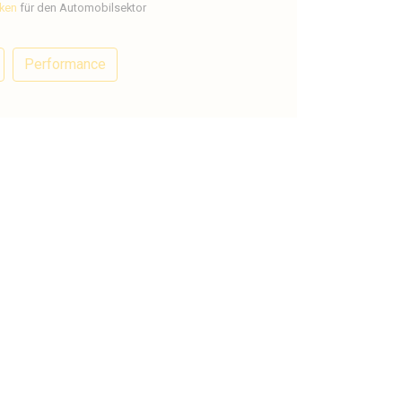
ken
für den Automobilsektor
Performance
 Hilfe?
Folge uns
Facebook
2 80
bo.nl
LinkedIn
e auch ↓
Newsletter
arts