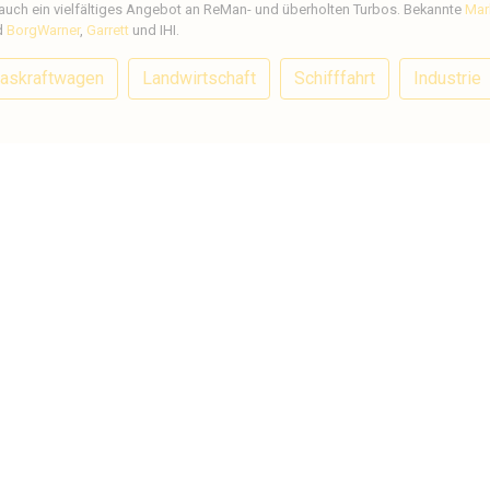
 auch ein vielfältiges Angebot an ReMan- und überholten Turbos. Bekannte
Mar
d
BorgWarner
,
Garrett
und IHI.
askraftwagen
Landwirtschaft
Schifffahrt
Industrie
Brauchen Sie
+31 (0)50 549 5
sales@mastertur
Besuchen Si
Wilmink Engine P
den