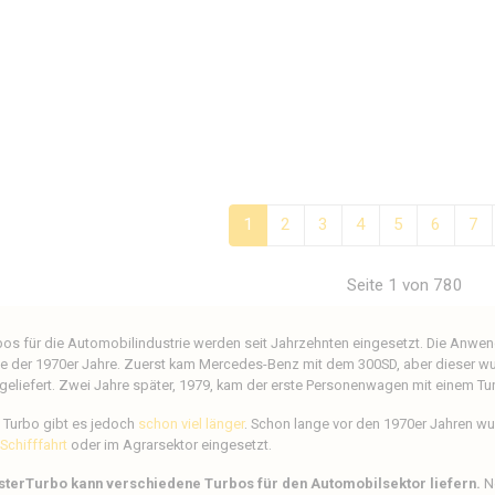
1
2
3
4
5
6
7
Seite 1 von 780
bos für die Automobilindustrie werden seit Jahrzehnten eingesetzt. Die Anwe
e der 1970er Jahre. Zuerst kam Mercedes-Benz mit dem 300SD, aber dieser wu
geliefert. Zwei Jahre später, 1979, kam der erste Personenwagen mit einem 
 Turbo gibt es jedoch
schon viel länger
. Schon lange vor den 1970er Jahren wu
Schifffahrt
oder im Agrarsektor eingesetzt.
terTurbo kann verschiedene Turbos für den Automobilsektor liefern.
N