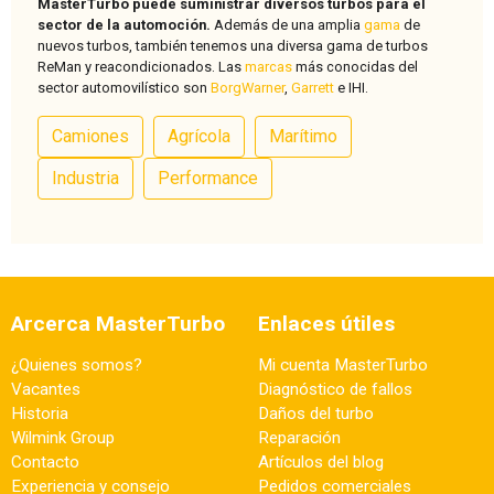
MasterTurbo puede suministrar diversos turbos para el
sector de la automoción.
Además de una amplia
gama
de
nuevos turbos, también tenemos una diversa gama de turbos
ReMan y reacondicionados. Las
marcas
más conocidas del
sector automovilístico son
BorgWarner
,
Garrett
e IHI.
Camiones
Agrícola
Marítimo
Industria
Performance
Arcerca MasterTurbo
Enlaces útiles
¿Quienes somos?
Mi cuenta MasterTurbo
Vacantes
Diagnóstico de fallos
Historia
Daños del turbo
Wilmink Group
Reparación
Contacto
Artículos del blog
Experiencia y consejo
Pedidos comerciales