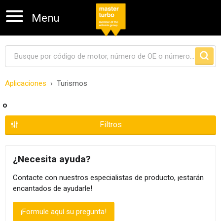
Menu
Aplicaciones
Turismos
Skip navigation
o
Filtros
¿Necesita ayuda?
Contacte con nuestros especialistas de producto, ¡estarán
encantados de ayudarle!
¡Formule aquí su pregunta!