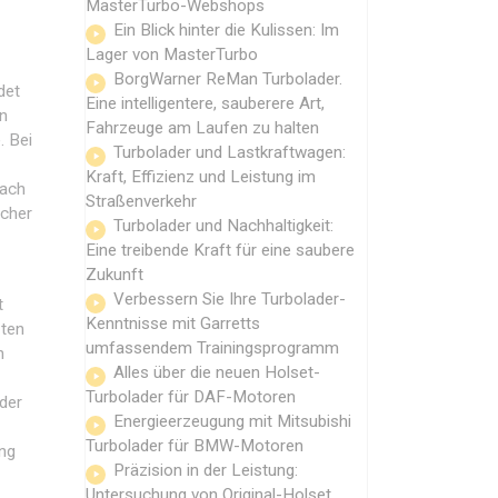
MasterTurbo-Webshops
Ein Blick hinter die Kulissen: Im
Lager von MasterTurbo
BorgWarner ReMan Turbolader.
det
Eine intelligentere, sauberere Art,
nn
Fahrzeuge am Laufen zu halten
. Bei
Turbolader und Lastkraftwagen:
Kraft, Effizienz und Leistung im
nach
Straßenverkehr
lcher
Turbolader und Nachhaltigkeit:
Eine treibende Kraft für eine saubere
Zukunft
Verbessern Sie Ihre Turbolader-
t
Kenntnisse mit Garretts
zten
umfassendem Trainingsprogramm
n
Alles über die neuen Holset-
Turbolader für DAF-Motoren
der
Energieerzeugung mit Mitsubishi
Turbolader für BMW-Motoren
ung
Präzision in der Leistung:
Untersuchung von Original-Holset