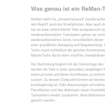
Was genau ist ein ReMan-
ReMan steht für „remanufactured“ (wiederaufbere
den Begriff auch bei Smartphones. Aber auch do
nur ein paar zerbrechliche Teile ausgetauscht wu
wiederaufbereiteten Turboladern gehen wir noch 
wiederaufbereitetes Gerät, einschließlich dieser
einer gründlichen Reinigung und Begutachtung. T
Turbo muss schließlich die gleichen Kundenerwar
MasterTurbo durch einen straffen, standardisier
Die Überholung beginnt mit der Demontage des T
werden die Teile in einer speziellen, langlebigen
Schmutzreste und kleine Rostflecken zu entferne
suchen. Zu diesem Zeitpunkt können wir bereit
kostengünstig ist. Falls Anpassungen erforderl
Passflächen und das Anbringen neuer Gewindebohr
Turboladers wieder zusammen. Anschließend kann
genutzt werden.