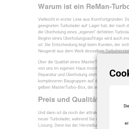
Warum ist ein ReMan-Turbo
Vielleicht in erster Linie aus Komfortgründen. D
geeigneten Turbolader auf Lager hat, der nach
die Überholung eines „eigenen“ defekten Turbola
Beginn eines Überholungsauftrags wird auch imme
ist. Die Entscheidung liegt beim Kunden, der s
Neugerät aus dem Werk desselben Turboherstell
Über die Qualität eines MasterTurbo ReMan-Tur
von uns im eigenen Haus montiert und geprüft
Coo
Reparatur und Überholung steht in der Regel ei
komplexeren Baugruppen auf dem Prüfstand. Vo
gelben MasterTurbo-Box, die außerdem Dichtung
Preis und Qualität
Di
Und dann ist da noch der attraktive Preis. In den
neuer Turbolader, während Sie die gleiche Leist
er
Lösung. Denn bei der Herstellung eines neuen T