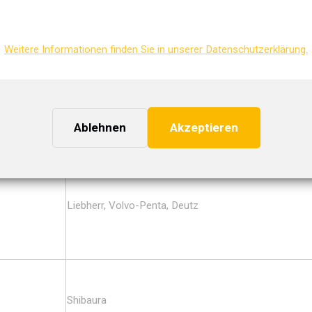
en ist Verschwendung – und in den meisten Fällen überflüssig.
ReMan Turbolader, die in der Regel auf
Weitere Informationen finden Sie in unserer Datenschutzerklärung.
r ist für alle Anwendungen erhältlich, insbesondere für Pkw und
Ablehnen
Akzeptieren
Anwendungen
Liebherr, Volvo-Penta, Deutz
Shibaura