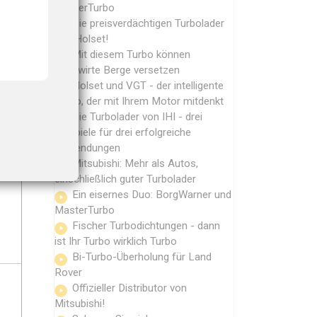
MasterTurbo
Die preisverdächtigen Turbolader
von Holset!
Mit diesem Turbo können
Landwirte Berge versetzen
Holset und VGT - der intelligente
Turbo, der mit Ihrem Motor mitdenkt
Die Turbolader von IHI - drei
Beispiele für drei erfolgreiche
Anwendungen
Mitsubishi: Mehr als Autos,
einschließlich guter Turbolader
Ein eisernes Duo: BorgWarner und
MasterTurbo
Fischer Turbodichtungen - dann
ist Ihr Turbo wirklich Turbo
Bi-Turbo-Überholung für Land
Rover
Offizieller Distributor von
Mitsubishi!