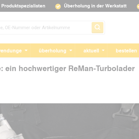
Produktspezialisten
Überholung in der Werkstatt
Navigation überspringen
endunge
überholung
aktuell
bestellen
e: ein hochwertiger ReMan-Turbolader