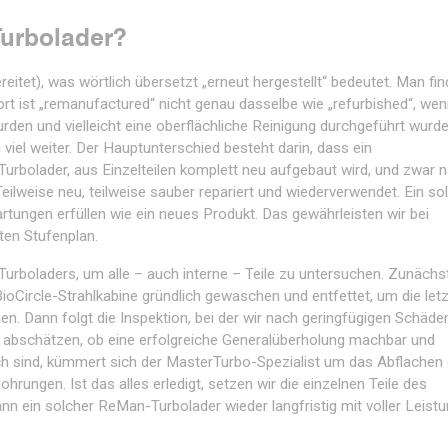
Turbolader?
itet), was wörtlich übersetzt „erneut hergestellt“ bedeutet. Man fin
rt ist „remanufactured“ nicht genau dasselbe wie „refurbished“, we
rden und vielleicht eine oberflächliche Reinigung durchgeführt wurde
viel weiter. Der Hauptunterschied besteht darin, dass ein
 Turbolader, aus Einzelteilen komplett neu aufgebaut wird, und zwar 
eilweise neu, teilweise sauber repariert und wiederverwendet. Ein so
tungen erfüllen wie ein neues Produkt. Das gewährleisten wir bei
ten Stufenplan.
urboladers, um alle – auch interne – Teile zu untersuchen. Zunächs
 BioCircle-Strahlkabine gründlich gewaschen und entfettet, um die let
n. Dann folgt die Inspektion, bei der wir nach geringfügigen Schäde
s abschätzen, ob eine erfolgreiche Generalüberholung machbar und
ich sind, kümmert sich der MasterTurbo-Spezialist um das Abflachen 
ungen. Ist das alles erledigt, setzen wir die einzelnen Teile des
 ein solcher ReMan-Turbolader wieder langfristig mit voller Leist