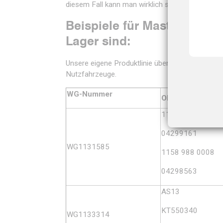
diesem Fall kann man wirklich sagen: Verschrott
Beispiele für MasterTurbo 
Lager sind:
Unsere eigene Produktlinie überholter Turbolade
Nutzfahrzeuge.
WG-Nummer
OE-Nummer
1158 990 0008
04299161
WG1131585
1158 988 0008
04298563
AS13
KT550340
WG1133314