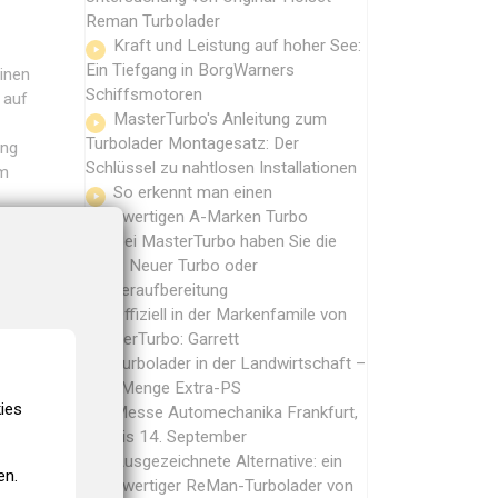
Reman Turbolader
Kraft und Leistung auf hoher See:
Ein Tiefgang in BorgWarners
einen
Schiffsmotoren
 auf
MasterTurbo's Anleitung zum
Turbolader Montagesatz: Der
ung
Schlüssel zu nahtlosen Installationen
em
So erkennt man einen
hochwertigen A-Marken Turbo
 er
Bei MasterTurbo haben Sie die
ung,
Wahl: Neuer Turbo oder
 die
Wiederaufbereitung
n
Offiziell in der Markenfamile von
ält.
MasterTurbo: Garrett
Turbolader in der Landwirtschaft –
jede Menge Extra-PS
ies
Messe Automechanika Frankfurt,
r
10. bis 14. September
tige
Ausgezeichnete Alternative: ein
en.
. In
hochwertiger ReMan-Turbolader von