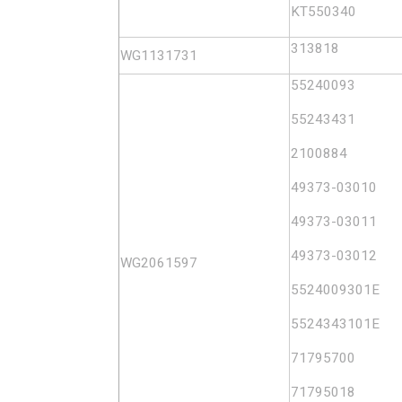
KT550340
313818
WG1131731
55240093
55243431
2100884
49373-03010
49373-03011
49373-03012
WG2061597
5524009301E
5524343101E
71795700
71795018