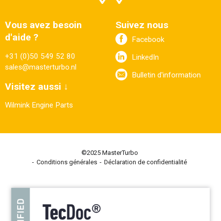
Vous avez besoin
Suivez nous
d'aide ?
Facebook
+31 (0)50 549 52 80
LinkedIn
sales@masterturbo.nl
Bulletin d'information
Visitez aussi ↓
Wilmink Engine Parts
©2025 MasterTurbo
Conditions générales
Déclaration de confidentialité