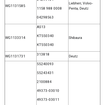
Liebherr, Volvo-
WG1131585
1158 988 0008
Penta, Deutz
04298563
AS13
KT550340
WG1133314
Shibaura
KT550340
313818
WG1131731
Deutz
55240093
55243431
2100884
49373-03010
49373-03011