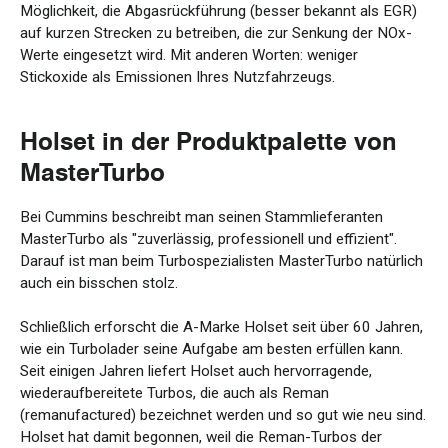
Möglichkeit
, die
Abgasrückführung
(
besser
bekannt
als
EGR)
auf
kurzen
Strecken
zu
betreiben
, die
zur
Senkung
der
NOx-
Werte
eingesetzt
wird
.
Mit
anderen
Worten
:
weniger
Stickoxide als
Emissionen
Ihres
Nutzfahrzeugs.
Holset in der
Produktpalette
von
MasterTurbo
B
ei Cummins beschreibt man seinen Stammlieferanten
MasterTurbo als "zuverlässig, professionell und effizient".
Darauf ist man beim Turbospezialisten MasterTurbo natürlich
auch ein bisschen stolz.
Schließlich erforscht die A-Marke Holset seit über 60 Jahren,
wie ein Turbolader seine Aufgabe am besten erfüllen kann.
Seit einigen Jahren liefert Holset auch hervorragende,
wiederaufbereitete Turbos, die auch als Reman
(remanufactured) bezeichnet werden und so gut wie neu sind.
Holset hat damit begonnen, weil die Reman-Turbos der