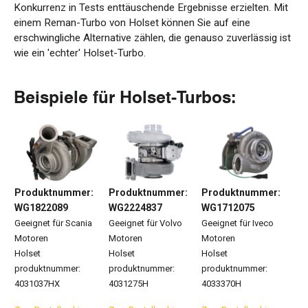
Konkurrenz in Tests enttäuschende Ergebnisse erzielten. Mit
einem Reman-Turbo von Holset können Sie auf eine
erschwingliche Alternative zählen, die genauso zuverlässig ist
wie ein 'echter' Holset-Turbo.
Beispiele
für
Holset-
Turbos
:
Produktnummer
:
Produktnummer
:
Produktnummer
:
WG
1822089
WG2224837
WG1712075
Geeignet für
Scania
Geeignet für
Volvo
Geeignet für Iveco
Motoren
Motoren
Motoren
Holset
Holset
Holset
p
roduktnummer
:
p
roduktnumme
r:
p
roduktnummer
:
4031037HX
4031275H
4033370H