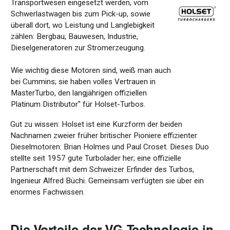
Transportwesen eingesetzt werden, vom
Schwerlastwagen bis zum Pick-up, sowie
überall dort, wo Leistung und Langlebigkeit
zählen: Bergbau, Bauwesen, Industrie,
Dieselgeneratoren zur Stromerzeugung.
Wie wichtig diese Motoren sind, weiß man auch
bei Cummins; sie haben volles Vertrauen in
MasterTurbo, den langjährigen offiziellen
Platinum Distributor" für Holset-Turbos.
Gut
zu
wissen: Holset
ist
eine
Kurzform
der beiden
Nachnamen
zweier
früher
britischer
Pioniere
effizienter
Dieselmotoren: Brian Holmes
und
Paul
Croset
.
Dieses
Duo
stellte
seit
1957
gute
Turbolader her;
eine
offizielle
Partnerschaft
mit
dem
Schweizer
Erfinder
des
Turbos
,
Ingenieur Alfred
Büchi
.
Gemeinsam
verfügten
sie
über
ein
enormes
Fachwissen
.
Die
Vorteile
der VG-Technologie in