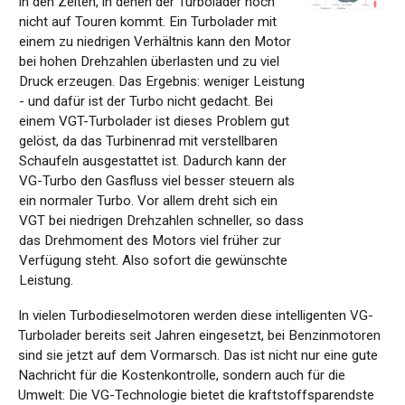
in den Zeiten, in denen der Turbolader noch
nicht auf Touren kommt. Ein Turbolader mit
einem zu niedrigen Verhältnis kann den Motor
bei hohen Drehzahlen überlasten und zu viel
Druck erzeugen. Das Ergebnis: weniger Leistung
- und dafür ist der Turbo nicht gedacht. Bei
einem VGT-Turbolader ist dieses Problem gut
gelöst, da das Turbinenrad mit verstellbaren
Schaufeln ausgestattet ist. Dadurch kann der
VG-Turbo den Gasfluss viel besser steuern als
ein normaler Turbo. Vor allem dreht sich ein
VGT bei niedrigen Drehzahlen schneller, so dass
das Drehmoment des Motors viel früher zur
Verfügung steht. Also sofort die gewünschte
Leistung.
In vielen Turbodieselmotoren werden
diese
intelligenten VG-
Turbolader
bereits
seit
Jahren
eingesetzt
, bei Benzinmotoren
sind
sie
jetzt
auf
dem
Vormarsch
. Das
ist
nicht
nur
eine
gute
Nachricht
für
die
Kostenkontrolle
,
sondern
auch
für
die
Umwelt
: Die
VG-Technologie
bietet
die
kraftstoffsparendste