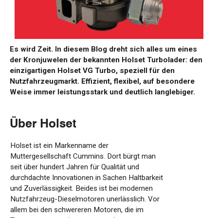
Es
wird
Zeit
.
In
diesem
Blog
dreht
sich
alles
um
eines
der
Kronjuwelen
der
bekannten
Holset
Turbolader
: den
einzigartigen
Holset VG Turbo
,
speziell
für
den
Nutzfahrzeugmarkt
.
Effizient
, flexibel,
auf
besondere
Weise
immer
leistungsstark
und
deutlich
langlebiger
.
Über
Holset
Holset ist ein Markenname der
Muttergesellschaft Cummins. Dort bürgt man
seit über hundert Jahren für Qualität und
durchdachte Innovationen in Sachen Haltbarkeit
und Zuverlässigkeit. Beides ist bei modernen
Nutzfahrzeug-Dieselmotoren unerlässlich. Vor
allem bei den schwereren Motoren, die im