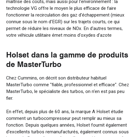
maîtrise
des
coûts
, mais
aussi
pour
l'environnement
: la
technologie VG
offre
le
moyen
le
plus
efficace
de faire
fonctionner
la
recirculation
des
gaz
d'échappement
(
mieux
connue
sous
le
nom
d'
EGR
)
sur
les
trajets
courts,
ce
qui
permet
de
réduire
les
niveaux
de
NOx
. En
d'
autres
termes
,
votre
véhicule
utilitaire
émet
moins
d'oxydes
d'azote
Holset dans la
gamme
de
produits
de MasterTurbo
Chez Cummins, on décrit son distributeur habituel
MasterTurbo comme "fiable, professionnel et efficace". Chez
MasterTurbo, le spécialiste des turbos, on n'en est pas peu
fier.
En effet, depuis plus de 60 ans, la marque A Holset étudie
comment un turbocompresseur peut remplir au mieux sa
fonction. Depuis quelques années, Holset fournit également
d'excellents turbos remanufacturés, également connus sous