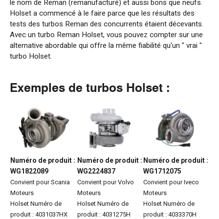
le nom de Reman (remanufacturé) et aussi bons que neufs.
Holset a commencé à le faire parce que les résultats des
tests des turbos Reman des concurrents étaient décevants.
Avec un turbo Reman Holset, vous pouvez compter sur une
alternative abordable qui offre la même fiabilité qu'un " vrai "
turbo Holset.
Exemples
de
turbos
Holset :
Numéro de
produit
:
Numéro de
produit
:
Numéro de
produit
:
WG
1822089
WG2224837
WG1712075
Convient pour
Scania
Convient pour
Volvo
Convient pour Iveco
Moteurs
Moteurs
Moteurs
Holset
Numéro de
Holset
Numéro de
Holset
Numéro de
produit
:
4031037HX
produit
:
4031275H
produit
:
4033370H