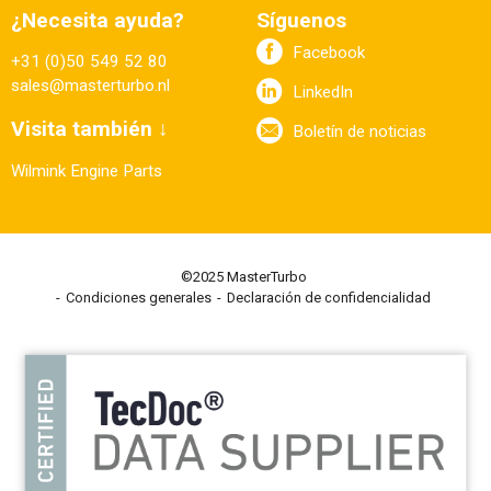
¿Necesita ayuda?
Síguenos
Facebook
+31 (0)50 549 52 80
sales@masterturbo.nl
LinkedIn
Visita también ↓
Boletín de noticias
Wilmink Engine Parts
©2025 MasterTurbo
Condiciones generales
Declaración de confidencialidad