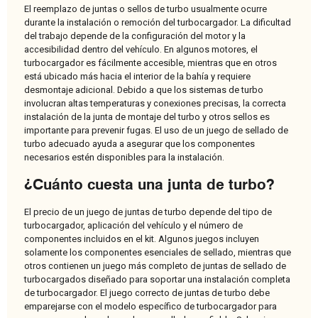
El reemplazo de juntas o sellos de turbo usualmente ocurre
durante la instalación o remoción del turbocargador. La dificultad
del trabajo depende de la configuración del motor y la
accesibilidad dentro del vehículo. En algunos motores, el
turbocargador es fácilmente accesible, mientras que en otros
está ubicado más hacia el interior de la bahía y requiere
desmontaje adicional. Debido a que los sistemas de turbo
involucran altas temperaturas y conexiones precisas, la correcta
instalación de la junta de montaje del turbo y otros sellos es
importante para prevenir fugas. El uso de un juego de sellado de
turbo adecuado ayuda a asegurar que los componentes
necesarios estén disponibles para la instalación.
¿Cuánto cuesta una junta de turbo?
El precio de un juego de juntas de turbo depende del tipo de
turbocargador, aplicación del vehículo y el número de
componentes incluidos en el kit. Algunos juegos incluyen
solamente los componentes esenciales de sellado, mientras que
otros contienen un juego más completo de juntas de sellado de
turbocargados diseñado para soportar una instalación completa
de turbocargador. El juego correcto de juntas de turbo debe
emparejarse con el modelo específico de turbocargador para