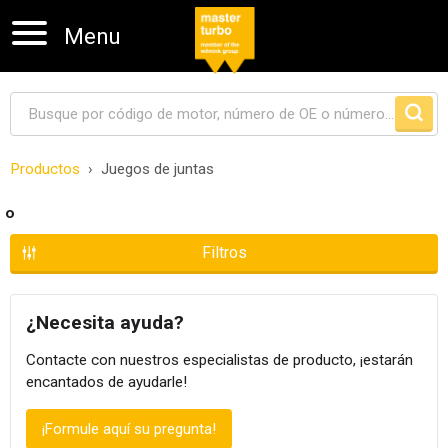
Menu
Productos
Juegos de juntas
Skip navigation
o
Filtros
¿Necesita ayuda?
Contacte con nuestros especialistas de producto, ¡estarán
encantados de ayudarle!
¡Formule aquí su pregunta!