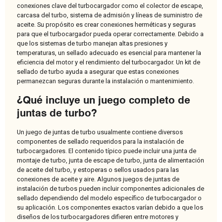
conexiones clave del turbocargador como el colector de escape,
carcasa del turbo, sistema de admisión y líneas de suministro de
aceite. Su propósito es crear conexiones herméticas y seguras
para que el turbocargador pueda operar correctamente. Debido a
que los sistemas de turbo manejan altas presiones y
temperaturas, un sellado adecuado es esencial para mantener la
eficiencia del motor y el rendimiento del turbocargador. Un kit de
sellado de turbo ayuda a asegurar que estas conexiones
permanezcan seguras durante la instalación o mantenimiento.
¿Qué incluye un juego completo de
juntas de turbo?
Un juego de juntas de turbo usualmente contiene diversos
componentes de sellado requeridos para la instalación de
turbocargadores. El contenido típico puede incluir una junta de
montaje de turbo, junta de escape de turbo, junta de alimentación
de aceite del turbo, y estoperas o sellos usados para las
conexiones de aceite y aire. Algunos juegos de juntas de
instalación de turbos pueden incluir componentes adicionales de
sellado dependiendo del modelo específico de turbocargador o
su aplicación. Los componentes exactos varían debido a que los
diseños de los turbocargadores difieren entre motores y