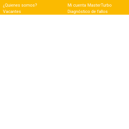
¿Quienes somos?
Mi cuenta MasterTurbo
Vacantes
Diagnóstico de fallos
Historia
Daños del turbo
Wilmink Group
Reparación
Contacto
Artículos del blog
Experiencia y consejo
Pedidos comerciales
¿Necesita ayuda?
Síguenos
Facebook
+31 (0)50 549 52 80
sales@masterturbo.nl
LinkedIn
Visita también ↓