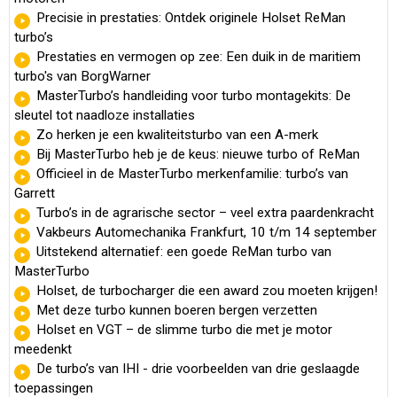
Precisie in prestaties: Ontdek originele Holset ReMan
turbo’s
Prestaties en vermogen op zee: Een duik in de maritiem
turbo's van BorgWarner
MasterTurbo’s handleiding voor turbo montagekits: De
sleutel tot naadloze installaties
Zo herken je een kwaliteitsturbo van een A-merk
Bij MasterTurbo heb je de keus: nieuwe turbo of ReMan
Officieel in de MasterTurbo merkenfamilie: turbo’s van
Garrett
Turbo’s in de agrarische sector – veel extra paardenkracht
Vakbeurs Automechanika Frankfurt, 10 t/m 14 september
Uitstekend alternatief: een goede ReMan turbo van
MasterTurbo
Holset, de turbocharger die een award zou moeten krijgen!
Met deze turbo kunnen boeren bergen verzetten
Holset en VGT – de slimme turbo die met je motor
meedenkt
De turbo’s van IHI - drie voorbeelden van drie geslaagde
toepassingen