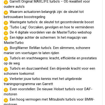
Garrett Original MAXLIFE turbo's – OE-kwaliteit voor
oudere auto's
Waarom actuatoren belangrijk zijn: de sleutel tot
betrouwbare boostregeling
Wastegate turbo's: de sleutel tot gecontroleerde boost
‘Turbo Lag’: Oorzaken, gevolgen en hoe te verminderen
De 4 digitale voordelen van de MasterTurbo webshop
Een kijkje achter de schermen: In het magazijn van
MasterTurbo
BorgWarner ReMan turbo's. Een slimmere, schonere
manier om voertuigen te laten rijden
Turbo's en vrachtwagens: kracht, efficiëntie en prestaties
op de weg
Turbo's en duurzaamheid: Een drijvende kracht voor een
schonere toekomst
Verbeter jouw turbo kennis met het uitgebreide
trainingsprogramma van Garrett
Even voorstellen: De nieuwe Holset turbo's voor DAF-
motoren
Een hoog vermogen met Mitsubishi turbo's voor BMW-
motoren