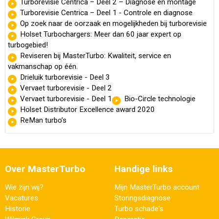
Turborevisie Centrica – Deel 2 – Diagnose en montage
Turborevisie Centrica – Deel 1 - Controle en diagnose
Op zoek naar de oorzaak en mogelijkheden bij turborevisie
Holset Turbochargers: Meer dan 60 jaar expert op
turbogebied!
Reviseren bij MasterTurbo: Kwaliteit, service en
vakmanschap op één.
Drieluik turborevisie - Deel 3
Vervaet turborevisie - Deel 2
Vervaet turborevisie - Deel 1
Bio-Circle technologie
Holset Distributor Excellence award 2020
ReMan turbo’s
Over MasterTurbo
Handige links
Wie zijn wij?
Mijn MasterTurbo account
Vacatures
Storingsdiagnose
Historie
Turbo schade's