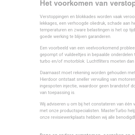
Het voorkomen van versto
Verstoppingen en blokkades worden vaak veroo
lekkages, een verhoogde oliedruk, schade aan 
temperaturen en zware belastingen is het op ti
goede werking te blijven garanderen.
Een voorbeeld van een veelvoorkomend probleem is
gepompt of vuildeeltjes in bepaalde onderdelen 
turbo en/of motorblok. Luchtfilters moeten dan 
Daarnaast moet rekening worden gehouden met d
Hierdoor ontstaat sneller vervuiling van motore
ingespoten injectie, waardoor geen brandstof doo
van toepassing is.
Wij adviseren u om bij het constateren van 
met onze productspecialisten. MasterTurbo hel
onze revisiewerkplaats hebben wij alle benodig