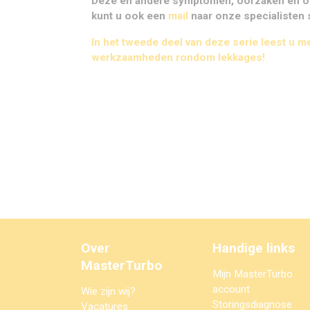
Deze en andere symptomen, oorzaken en op
kunt u ook een
mail
naar onze specialisten 
In
het tweede deel van deze serie
leest u m
werkzaamheden rondom lekkages!
Over
Handige links
MasterTurbo
Mijn MasterTurbo
account
Wie zijn wij?
Storingsdiagnose
Vacatures