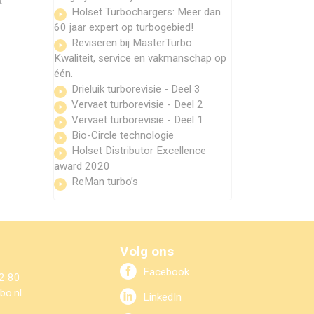
k
Holset Turbochargers: Meer dan
60 jaar expert op turbogebied!
Reviseren bij MasterTurbo:
Kwaliteit, service en vakmanschap op
één.
Drieluik turborevisie - Deel 3
Vervaet turborevisie - Deel 2
Vervaet turborevisie - Deel 1
Bio-Circle technologie
Holset Distributor Excellence
award 2020
ReMan turbo’s
Volg ons
Facebook
2 80
bo.nl
LinkedIn