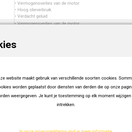
• Vermogensverlies van de motor
• Hoog olieverbruik
• Verdacht geluid
• Vermogensverlies van de motor
• Hoog olieverbruik
• Verdacht geluid
kies
• Vermogensverlies van de motor
• Zwarte rook
• Olieverlies van compressor
• Blauwe rook
• Hoog olieverbruik
• Olieverlies van compressor
ze website maakt gebruik van verschillende soorten cookies. Somm
• Olieverlies van turbine
okies worden geplaatst door diensten van derden die op onze pagi
• Blauwe rook
rden weergegeven. Je kunt je toestemming op elk moment wijzigen
• Hoog olieverbruik
• Olieverlies van compressor
intrekken.
• Olieverlies van turbine
In onze privacyverklaring vind je meer informatie.