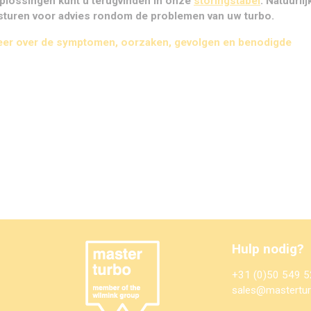
lossingen kunt u terugvinden in onze
storingstabel
. Natuurlij
sturen voor advies rondom de problemen van uw turbo.
eer over de symptomen, oorzaken, gevolgen en benodigde
Hulp nodig?
+31 (0)50 549 5
sales@mastertur