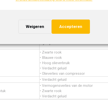
ak zijn van blokkades met als mogelijk gevolg een defecte turbo. On
pressor, het inlaatspruitstuk en de luchtleiding tussen deze beide
des aan turbo-onderdelen oplossingen bieden als het reinigen,
n om de turbo weer optimaal te laten werken.
Weigeren
Accepteren
verzicht van de symptomen van deze defecten.
Symptomen
• Zwarte rook
• Blauwe rook
• Hoog olieverbruik
• Verdacht geluid
• Olieverlies van compressor
• Verdacht geluid
• Vermogensverlies van de motor
stuk
• Zwarte rook
• Verdacht geluid