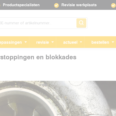
Productspecialisten
Revisie werkplaats
Navigatie overslaan
epassingen
revisie
actueel
bestellen
erstoppingen en blokkades