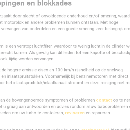
ppingen en blokkades
rzaakt door slecht of onvoldoende onderhoud en/of smering, waar
het motorblok en andere problemen kunnen ontstaan. Met hoge
jd vervangen van onderdelen en een goede smering zeer belangrijk o
 een verstopt luchtfilter, waardoor te weinig lucht in de cilinder w
terecht komen. Als gevolg kan dit leiden tot een kapotte of beschadi
ook tijdig worden vervangen.
e hogere emissie eisen en 100 km/h rijsnelheid op de snelweg.
n en inlaatspruitstukken. Voornamelijk bij benzinemotoren met direct
r het inlaatspruitstuk/inlaatkanaal stroomt en deze reiniging niet m
één van de bovengenoemde symptomen of problemen
contact
op te n
pt u graag aan antwoorden en advies rondom al uw turboproblemen 
dheden om uw turbo te contoleren,
reviseren
en repareren.