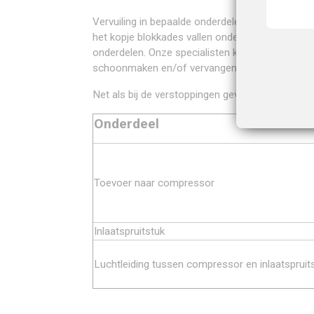
Vervuiling in bepaalde onderdelen kan een oorza
het kopje blokkades vallen onderdelen als de com
onderdelen. Onze specialisten kunnen bij blokka
schoonmaken en/of vervangen van de onderdele
Net als bij de verstoppingen geven wij u een o
Onderdeel
Toevoer naar compressor
Inlaatspruitstuk
Luchtleiding tussen compressor en inlaatspruit