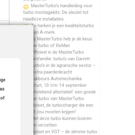
MasterTurbo’s handleiding voor
turbo montagekits: De sleutel tot
naadloze installaties
Zo herken je een kwaliteitsturbo
van een A-merk
Bij MasterTurbo heb je de keus:
nieuwe turbo of ReMan
Officieel in de MasterTurbo
merkenfamilie: turbo’s van Garrett
Turbo’s in de agrarische sector –
veel extra paardenkracht
Vakbeurs Automechanika
ige
Frankfurt, 10 t/m 14 september
nas
Uitstekend alternatief: een goede
 of
ReMan turbo van MasterTurbo
Holset, de turbocharger die een
award zou moeten krijgen!
Met deze turbo kunnen boeren
bergen verzetten
Holset en VGT – de slimme turbo