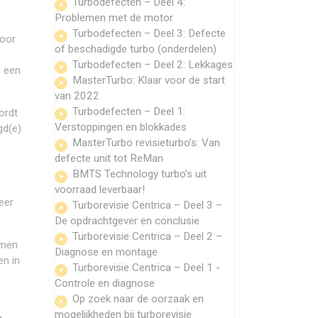
Turbodefecten – Deel 4:
Problemen met de motor
Turbodefecten – Deel 3: Defecte
door
of beschadigde turbo (onderdelen)
Turbodefecten – Deel 2: Lekkages
m een
MasterTurbo: Klaar voor de start
van 2022
Turbodefecten – Deel 1:
ordt
Verstoppingen en blokkades
gd(e)
MasterTurbo revisieturbo’s: Van
defecte unit tot ReMan
BMTS Technology turbo’s uit
voorraad leverbaar!
eer
Turborevisie Centrica – Deel 3 –
De opdrachtgever en conclusie
Turborevisie Centrica – Deel 2 –
emen
Diagnose en montage
en in
Turborevisie Centrica – Deel 1 -
Controle en diagnose
Op zoek naar de oorzaak en
mogelijkheden bij turborevisie