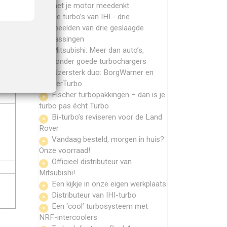
die met je motor meedenkt
der
De turbo’s van IHI - drie
voorbeelden van drie geslaagde
toepassingen
Mitsubishi: Meer dan auto’s,
waaronder goede turbochargers
IJzersterk duo: BorgWarner en
MasterTurbo
Fischer turbopakkingen – dan is je
turbo pas écht Turbo
Bi-turbo’s reviseren voor de Land
Rover
Vandaag besteld, morgen in huis?
Onze voorraad!
Officieel distributeur van
Mitsubishi!
Een kijkje in onze eigen werkplaats
Distributeur van IHI-turbo
Een ‘cool’ turbosysteem met
NRF-intercoolers