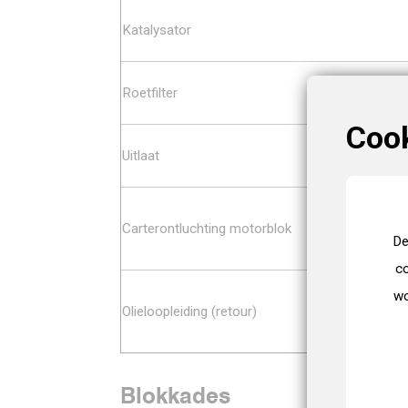
Katalysator
Roetfilter
Coo
Uitlaat
Carterontluchting motorblok
De
co
wo
Olieloopleiding (retour)
Blokkades