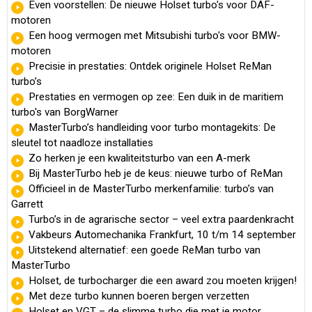
Even voorstellen: De nieuwe Holset turbo's voor DAF-
motoren
Een hoog vermogen met Mitsubishi turbo's voor BMW-
motoren
Precisie in prestaties: Ontdek originele Holset ReMan
turbo’s
Prestaties en vermogen op zee: Een duik in de maritiem
turbo's van BorgWarner
MasterTurbo’s handleiding voor turbo montagekits: De
sleutel tot naadloze installaties
Zo herken je een kwaliteitsturbo van een A-merk
Bij MasterTurbo heb je de keus: nieuwe turbo of ReMan
Officieel in de MasterTurbo merkenfamilie: turbo’s van
Garrett
Turbo’s in de agrarische sector – veel extra paardenkracht
Vakbeurs Automechanika Frankfurt, 10 t/m 14 september
Uitstekend alternatief: een goede ReMan turbo van
MasterTurbo
Holset, de turbocharger die een award zou moeten krijgen!
Met deze turbo kunnen boeren bergen verzetten
Holset en VGT – de slimme turbo die met je motor