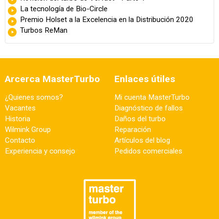
La tecnología de Bio-Circle
Premio Holset a la Excelencia en la Distribución 2020
Turbos ReMan
Arcerca MasterTurbo
Enlaces útiles
¿Quienes somos?
Mi cuenta MasterTurbo
Vacantes
Diagnóstico de fallos
Historia
Daños del turbo
Wilmink Group
Reparación
Contacto
Artículos del blog
Experiencia y consejo
Pedidos comerciales