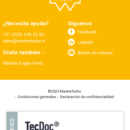
¿Necesita ayuda?
Síguenos
Facebook
+31 (0)50 549 52 80
sales@masterturbo.nl
LinkedIn
Visita también ↓
Boletín de noticias
Wilmink Engine Parts
©2025 MasterTurbo
Condiciones generales
Declaración de confidencialidad