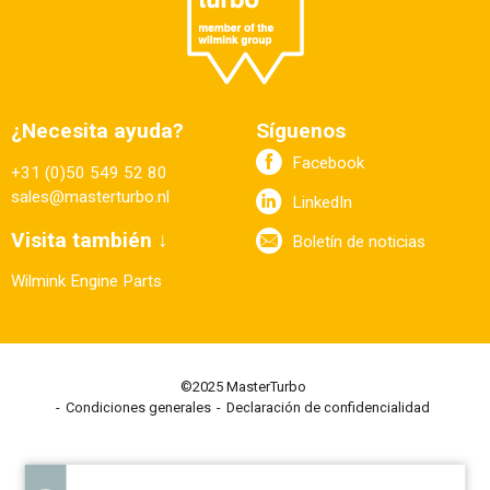
¿Necesita ayuda?
Síguenos
Facebook
+31 (0)50 549 52 80
sales@masterturbo.nl
LinkedIn
Visita también ↓
Boletín de noticias
Wilmink Engine Parts
©2025 MasterTurbo
Condiciones generales
Declaración de confidencialidad