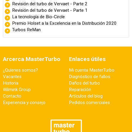
Revisión del turbo de Vervaet - Parte 2
Revisión del turbo de Vervaet - Parte 1
La tecnología de Bio-Circle
Premio Holset a la Excelencia en la Distribución 2020
Turbos ReMan
Arcerca MasterTurbo
Enlaces útiles
¿Quienes somos?
Mi cuenta MasterTurbo
Vacantes
Diagnóstico de fallos
Historia
Daños del turbo
Wilmink Group
Reparación
Contacto
Artículos del blog
Experiencia y consejo
Pedidos comerciales