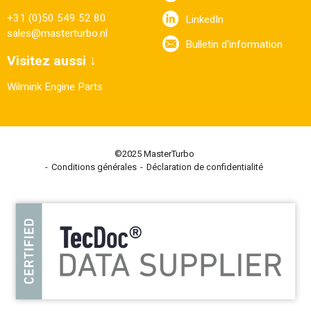
+31 (0)50 549 52 80
LinkedIn
sales@masterturbo.nl
Bulletin d'information
Visitez aussi ↓
Wilmink Engine Parts
©2025 MasterTurbo
Conditions générales
Déclaration de confidentialité